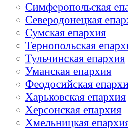
Симферопольская еп
Северодонецкая епар
Сумская епархия
Тернопольская епарх
Тульчинская епархия
Уманская епархия
Феодосийская епарх
Харьковская епархия
Херсонская епархия
Хмельницкая епархи