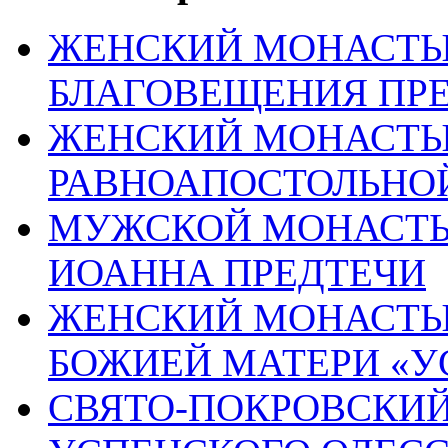
ЖЕНСКИЙ МОНАСТЫР
БЛАГОВЕЩЕНИЯ ПР
ЖЕНСКИЙ МОНАСТЫР
РАВНОАПОСТОЛЬНОЙ
МУЖСКОЙ МОНАСТЫР
ИОАННА ПРЕДТЕЧИ
ЖЕНСКИЙ МОНАСТЫР
БОЖИЕЙ МАТЕРИ «
СВЯТО-ПОКРОВСКИЙ