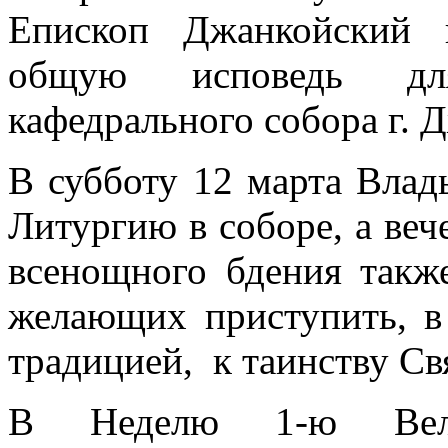
Епископ Джанкойский 
общую исповедь дл
кафедрального собора г. 
В субботу 12 марта Вла
Литургию в соборе, а веч
всенощного бдения такж
желающих приступить, в 
традицией, к таинству Св
В Неделю 1-ю Вели