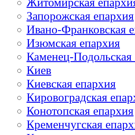
Житомирская епархи
Запорожская епархия
Ивано-Франковская 
Изюмская епархия
Каменец-Подольская
Киев
Киевская епархия
Кировоградская епар
Конотопская епархия
Кременчугская епарх