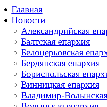
Главная
Новости
Александрийская епа
Балтская епархия
Белоцерковская епар
Бердянская епархия
Бориспольская епарх
Винницкая епархия
Владимир-Волынская
Волынская епархия