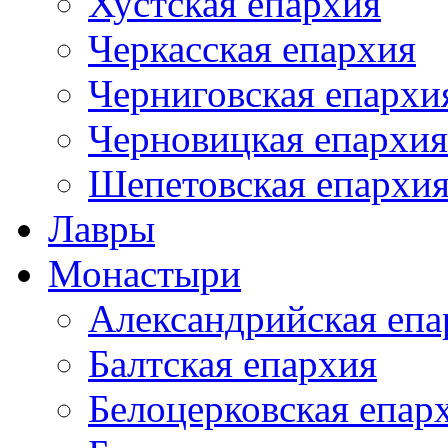
Хустская епархия
Черкасская епархия
Черниговская епархи
Черновицкая епархия
Шепетовская епархи
Лавры
Монастыри
Александрийская епа
Балтская епархия
Белоцерковская епар