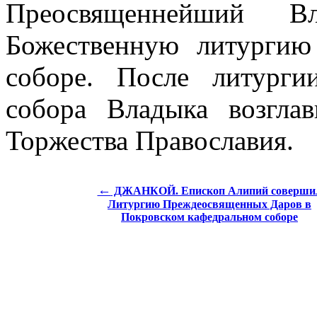
Преосвященнейший В
Божественную литургию
соборе. После литурги
собора Владыка возгла
Торжества Православия.
←
ДЖАНКОЙ. Епископ Алипий соверши
Литургию Преждеосвященных Даров в
Покровском кафедральном соборе