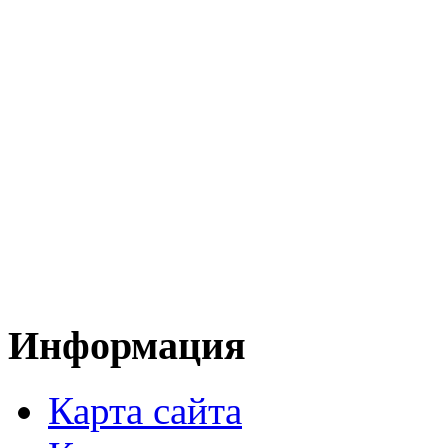
Информация
Карта сайта