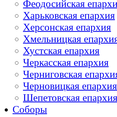
Феодосийская епарх
Харьковская епархия
Херсонская епархия
Хмельницкая епархи
Хустская епархия
Черкасская епархия
Черниговская епархи
Черновицкая епархия
Шепетовская епархи
Соборы