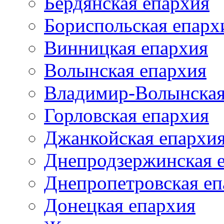
Бердянская епархия
Бориспольская епарх
Винницкая епархия
Волынская епархия
Владимир-Волынская
Горловская епархия
Джанкойская епархи
Днепродзержинская 
Днепропетровская еп
Донецкая епархия