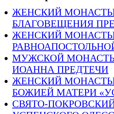
ЖЕНСКИЙ МОНАСТЫР
БЛАГОВЕЩЕНИЯ ПР
ЖЕНСКИЙ МОНАСТЫР
РАВНОАПОСТОЛЬНОЙ
МУЖСКОЙ МОНАСТЫР
ИОАННА ПРЕДТЕЧИ
ЖЕНСКИЙ МОНАСТЫР
БОЖИЕЙ МАТЕРИ «
СВЯТО-ПОКРОВСКИЙ