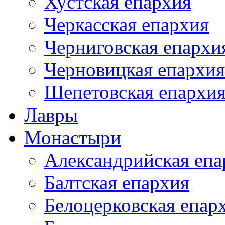
Хустская епархия
Черкасская епархия
Черниговская епархи
Черновицкая епархия
Шепетовская епархи
Лавры
Монастыри
Александрийская епа
Балтская епархия
Белоцерковская епар