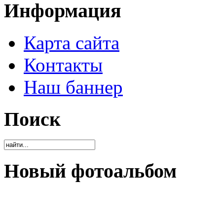
Информация
Карта сайта
Контакты
Наш баннер
Поиск
Новый фотоальбом