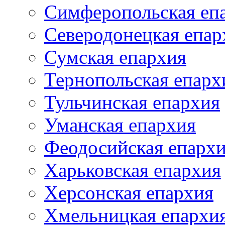
Симферопольская еп
Северодонецкая епар
Сумская епархия
Тернопольская епарх
Тульчинская епархия
Уманская епархия
Феодосийская епарх
Харьковская епархия
Херсонская епархия
Хмельницкая епархи