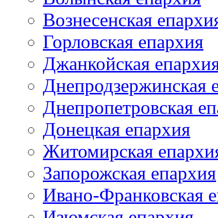
Вознесенская епархи
Горловская епархия
Джанкойская епархи
Днепродзержинская 
Днепропетровская еп
Донецкая епархия
Житомирская епархи
Запорожская епархия
Ивано-Франковская 
Изюмская епархия