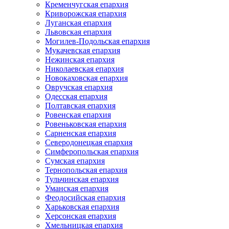
Кременчугская епархия
Криворожская епархия
Луганская епархия
Львовская епархия
Могилев-Подольская епархия
Мукачевская епархия
Нежинская епархия
Николаевская епархия
Новокаховская епархия
Овручская епархия
Одесская епархия
Полтавская епархия
Ровенская епархия
Ровеньковская епархия
Сарненская епархия
Северодонецкая епархия
Симферопольская епархия
Сумская епархия
Тернопольская епархия
Тульчинская епархия
Уманская епархия
Феодосийская епархия
Харьковская епархия
Херсонская епархия
Хмельницкая епархия