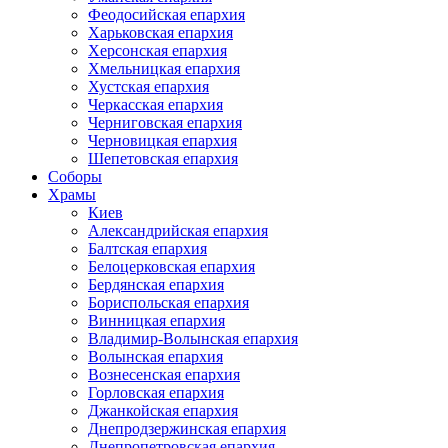
Феодосийская епархия
Харьковская епархия
Херсонская епархия
Хмельницкая епархия
Хустская епархия
Черкасская епархия
Черниговская епархия
Черновицкая епархия
Шепетовская епархия
Соборы
Храмы
Киев
Александрийская епархия
Балтская епархия
Белоцерковская епархия
Бердянская епархия
Бориспольская епархия
Винницкая епархия
Владимир-Волынская епархия
Волынская епархия
Вознесенская епархия
Горловская епархия
Джанкойская епархия
Днепродзержинская епархия
Днепропетровская епархия