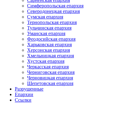
Сарненская епархия
Симферопольская епархия
Северодонецкая епархия
Сумская епархия
Тернопольская епархия
Тульчинская епархия
Уманская епархия
Феодосийская епархия
Харьковская епархия
Херсонская епархия
Хмельницкая епархия
Хустская епархия
Черкасская епархия
Черниговская епархия
Черновицкая епархия
Шепетовская епархия
Разрушенные
Епархии
Ссылки