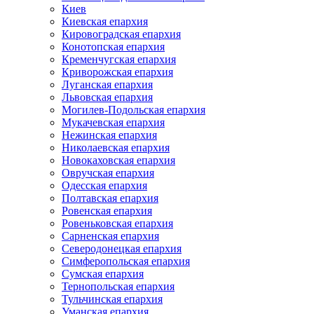
Киев
Киевская епархия
Кировоградская епархия
Конотопская епархия
Кременчугская епархия
Криворожская епархия
Луганская епархия
Львовская епархия
Могилев-Подольская епархия
Мукачевская епархия
Нежинская епархия
Николаевская епархия
Новокаховская епархия
Овручская епархия
Одесская епархия
Полтавская епархия
Ровенская епархия
Ровеньковская епархия
Сарненская епархия
Северодонецкая епархия
Симферопольская епархия
Сумская епархия
Тернопольская епархия
Тульчинская епархия
Уманская епархия