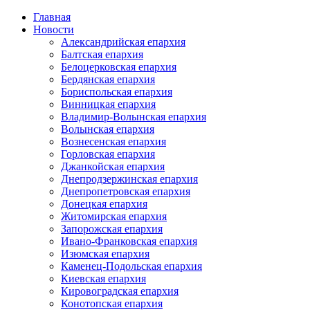
Главная
Новости
Александрийская епархия
Балтская епархия
Белоцерковская епархия
Бердянская епархия
Бориспольская епархия
Винницкая епархия
Владимир-Волынская епархия
Волынская епархия
Вознесенская епархия
Горловская епархия
Джанкойская епархия
Днепродзержинская епархия
Днепропетровская епархия
Донецкая епархия
Житомирская епархия
Запорожская епархия
Ивано-Франковская епархия
Изюмская епархия
Каменец-Подольская епархия
Киевская епархия
Кировоградская епархия
Конотопская епархия