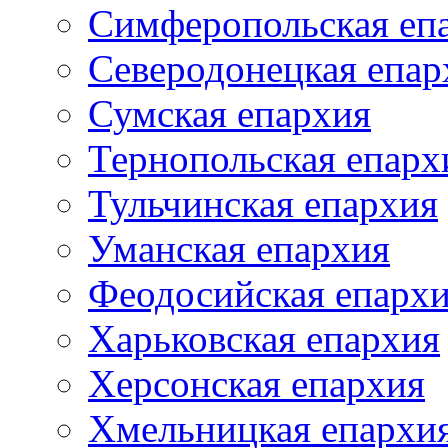
Симферопольская еп
Северодонецкая епар
Сумская епархия
Тернопольская епарх
Тульчинская епархия
Уманская епархия
Феодосийская епарх
Харьковская епархия
Херсонская епархия
Хмельницкая епархи