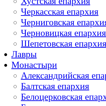
Хустская епархия
Черкасская епархия
Черниговская епархи
Черновицкая епархия
Шепетовская епархи
Лавры
Монастыри
Александрийская епа
Балтская епархия
Белоцерковская епар