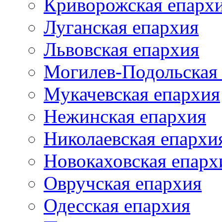
Криворожская епарх
Луганская епархия
Львовская епархия
Могилев-Подольская
Мукачевская епархия
Нежинская епархия
Николаевская епархи
Новокаховская епарх
Овручская епархия
Одесская епархия