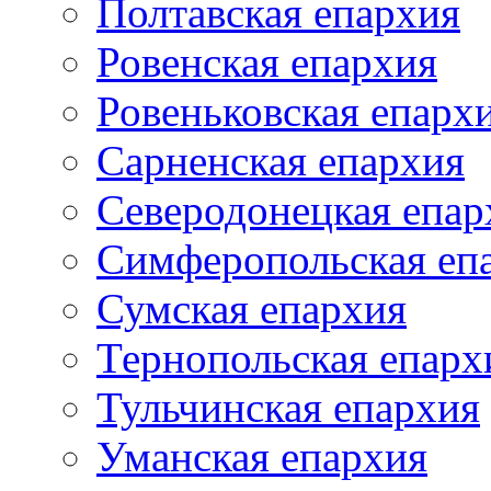
Полтавская епархия
Ровенская епархия
Ровеньковская епарх
Сарненская епархия
Северодонецкая епар
Симферопольская еп
Сумская епархия
Тернопольская епарх
Тульчинская епархия
Уманская епархия