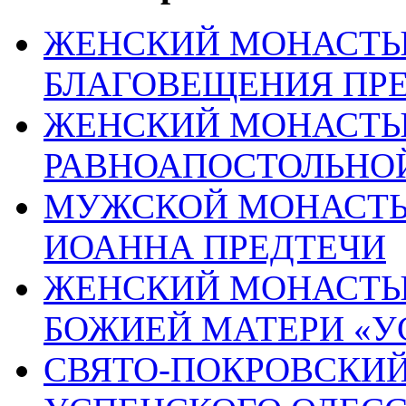
ЖЕНСКИЙ МОНАСТЫР
БЛАГОВЕЩЕНИЯ ПР
ЖЕНСКИЙ МОНАСТЫР
РАВНОАПОСТОЛЬНОЙ
МУЖСКОЙ МОНАСТЫР
ИОАННА ПРЕДТЕЧИ
ЖЕНСКИЙ МОНАСТЫР
БОЖИЕЙ МАТЕРИ «
СВЯТО-ПОКРОВСКИЙ