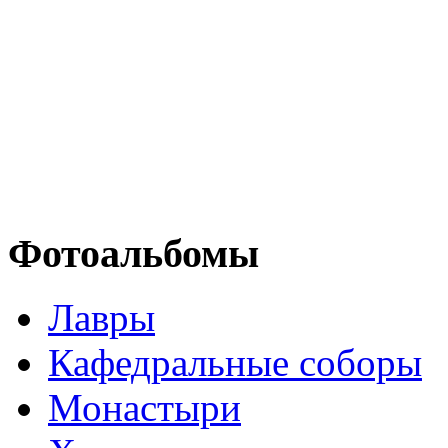
Фотоальбомы
Лавры
Кафедральные соборы
Монастыри