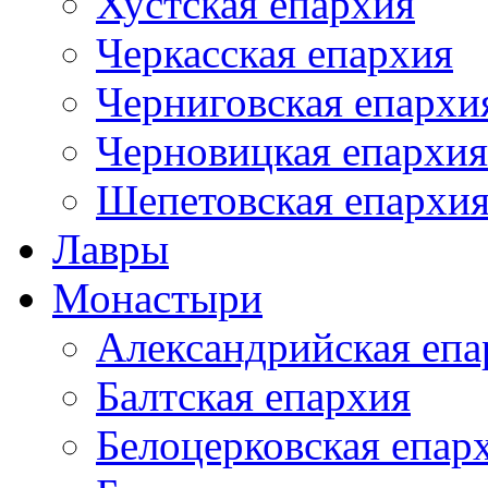
Хустская епархия
Черкасская епархия
Черниговская епархи
Черновицкая епархия
Шепетовская епархи
Лавры
Монастыри
Александрийская епа
Балтская епархия
Белоцерковская епар