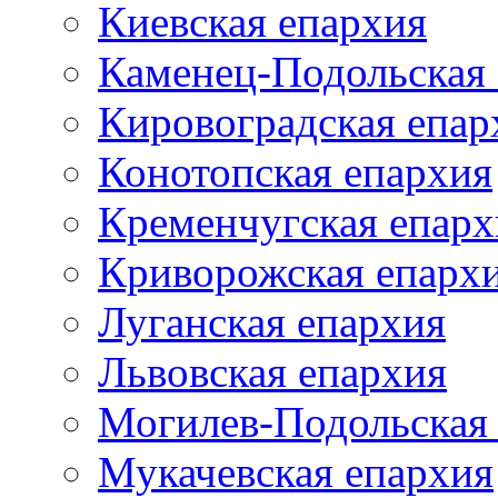
Киевская епархия
Каменец-Подольская
Кировоградская епар
Конотопская епархия
Кременчугская епарх
Криворожская епарх
Луганская епархия
Львовская епархия
Могилев-Подольская
Мукачевская епархия