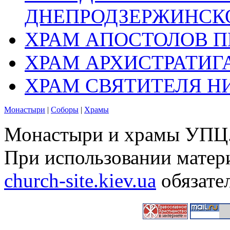
ДНЕПРОДЗЕРЖИНСК
ХРАМ АПОСТОЛОВ П
ХРАМ АРХИСТРАТИГ
ХРАМ СВЯТИТЕЛЯ Н
Монастыри
|
Соборы
|
Храмы
Монастыри и храмы УПЦ.
При использовании матери
church-site.kiev.ua
обязате