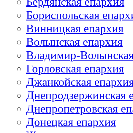
Бердянская епархия
Бориспольская епарх
Винницкая епархия
Волынская епархия
Владимир-Волынская
Горловская епархия
Джанкойская епархи
Днепродзержинская 
Днепропетровская еп
Донецкая епархия