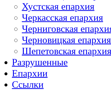
Хустская епархия
Черкасская епархия
Черниговская епархи
Черновицкая епархия
Шепетовская епархи
Разрушенные
Епархии
Ссылки