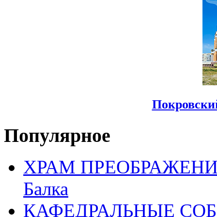
Покровски
Популярное
ХРАМ ПРЕОБРАЖЕНИЯ 
Балка
КАФЕДРАЛЬНЫЕ СО