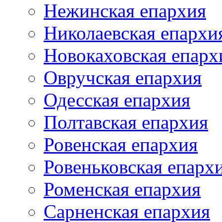
Нежинская епархия
Николаевская епархи
Новокаховская епарх
Овручская епархия
Одесская епархия
Полтавская епархия
Ровенская епархия
Ровеньковская епарх
Роменская епархия
Сарненская епархия