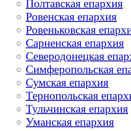
Полтавская епархия
Ровенская епархия
Ровеньковская епарх
Сарненская епархия
Северодонецкая епар
Симферопольская еп
Сумская епархия
Тернопольская епарх
Тульчинская епархия
Уманская епархия