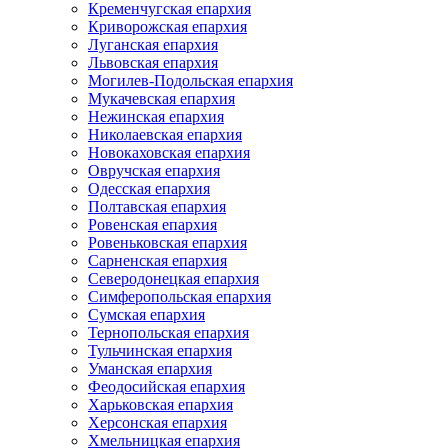
Кременчугская епархия
Криворожская епархия
Луганская епархия
Львовская епархия
Могилев-Подольская епархия
Мукачевская епархия
Нежинская епархия
Николаевская епархия
Новокаховская епархия
Овручская епархия
Одесская епархия
Полтавская епархия
Ровенская епархия
Ровеньковская епархия
Сарненская епархия
Северодонецкая епархия
Симферопольская епархия
Сумская епархия
Тернопольская епархия
Тульчинская епархия
Уманская епархия
Феодосийская епархия
Харьковская епархия
Херсонская епархия
Хмельницкая епархия