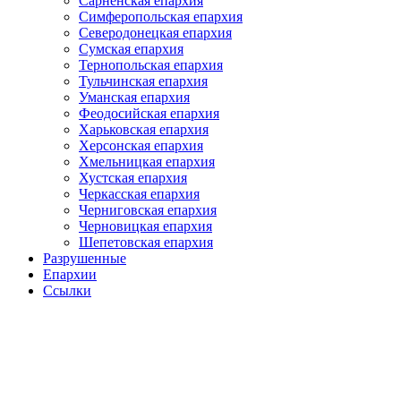
Сарненская епархия
Симферопольская епархия
Северодонецкая епархия
Сумская епархия
Тернопольская епархия
Тульчинская епархия
Уманская епархия
Феодосийская епархия
Харьковская епархия
Херсонская епархия
Хмельницкая епархия
Хустская епархия
Черкасская епархия
Черниговская епархия
Черновицкая епархия
Шепетовская епархия
Разрушенные
Епархии
Ссылки