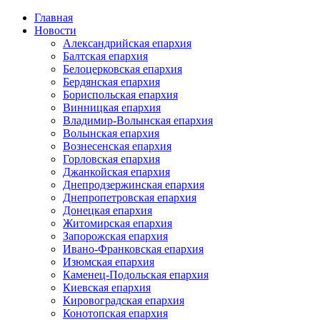
Главная
Новости
Александрийская епархия
Балтская епархия
Белоцерковская епархия
Бердянская епархия
Бориспольская епархия
Винницкая епархия
Владимир-Волынская епархия
Волынская епархия
Вознесенская епархия
Горловская епархия
Джанкойская епархия
Днепродзержинская епархия
Днепропетровская епархия
Донецкая епархия
Житомирская епархия
Запорожская епархия
Ивано-Франковская епархия
Изюмская епархия
Каменец-Подольская епархия
Киевская епархия
Кировоградская епархия
Конотопская епархия