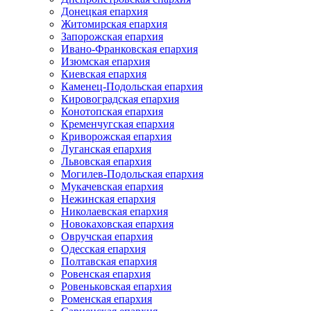
Донецкая епархия
Житомирская епархия
Запорожская епархия
Ивано-Франковская епархия
Изюмская епархия
Киевская епархия
Каменец-Подольская епархия
Кировоградская епархия
Конотопская епархия
Кременчугская епархия
Криворожская епархия
Луганская епархия
Львовская епархия
Могилев-Подольская епархия
Мукачевская епархия
Нежинская епархия
Николаевская епархия
Новокаховская епархия
Овручская епархия
Одесская епархия
Полтавская епархия
Ровенская епархия
Ровеньковская епархия
Роменская епархия