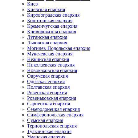
Киев
Киевская епархия
Кировоградская епархия
Конотопская епархия
Кременчугская епархия
Криворожская епархия
Луганская епархия
Львовская епархия
Могилев-Подольская епархия
Мукачевская епархия
Нежинская епархия
Николаевская епархия
Новокаховская епархия
Овручская епархия
Одесская епархия
Полтавская епархия
Ровенская епархия
Ровеньковская епархия
Сарненская епархия
Северодонецкая епархия
Симферопольская епархия
Сумская епархия
Тернопольская епархия
Тульчинская епархия
Уманская епархия