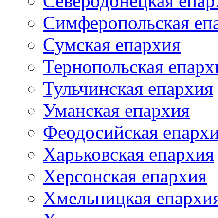
Северодонецкая епар
Симферопольская еп
Сумская епархия
Тернопольская епарх
Тульчинская епархия
Уманская епархия
Феодосийская епарх
Харьковская епархия
Херсонская епархия
Хмельницкая епархи