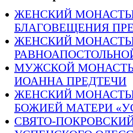
ЖЕНСКИЙ МОНАСТЫР
БЛАГОВЕЩЕНИЯ ПР
ЖЕНСКИЙ МОНАСТЫР
РАВНОАПОСТОЛЬНОЙ
МУЖСКОЙ МОНАСТЫР
ИОАННА ПРЕДТЕЧИ
ЖЕНСКИЙ МОНАСТЫР
БОЖИЕЙ МАТЕРИ «
СВЯТО-ПОКРОВСКИЙ