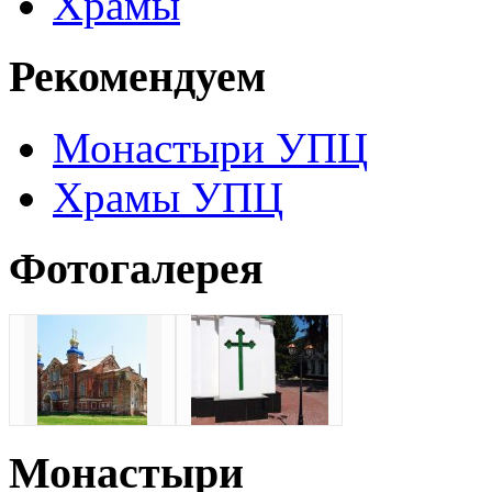
Храмы
Рекомендуем
Монастыри УПЦ
Храмы УПЦ
Фотогалерея
Монастыри