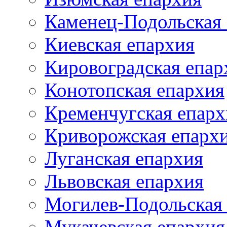
Каменец-Подольская
Киевская епархия
Кировоградская епар
Конотопская епархия
Кременчугская епарх
Криворожская епарх
Луганская епархия
Львовская епархия
Могилев-Подольская
Мукачевская епархия