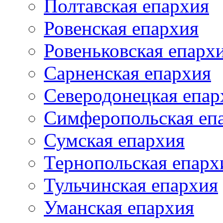
Полтавская епархия
Ровенская епархия
Ровеньковская епарх
Сарненская епархия
Северодонецкая епар
Симферопольская еп
Сумская епархия
Тернопольская епарх
Тульчинская епархия
Уманская епархия