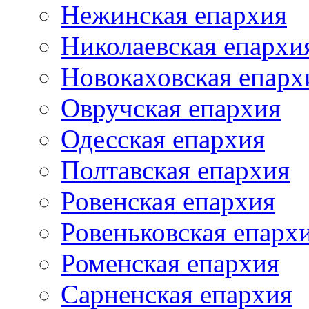
Нежинская епархия
Николаевская епархи
Новокаховская епарх
Овручская епархия
Одесская епархия
Полтавская епархия
Ровенская епархия
Ровеньковская епарх
Роменская епархия
Сарненская епархия