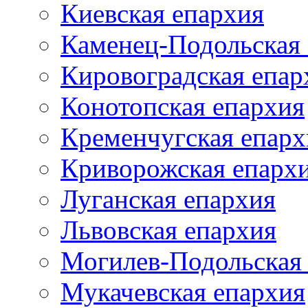
Киевская епархия
Каменец-Подольская
Кировоградская епар
Конотопская епархия
Кременчугская епарх
Криворожская епарх
Луганская епархия
Львовская епархия
Могилев-Подольская
Мукачевская епархия