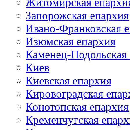
Житомирская епархи
Запорожская епархия
Ивано-Франковская 
Изюмская епархия
Каменец-Подольская
Киев
Киевская епархия
Кировоградская епар
Конотопская епархия
Кременчугская епарх