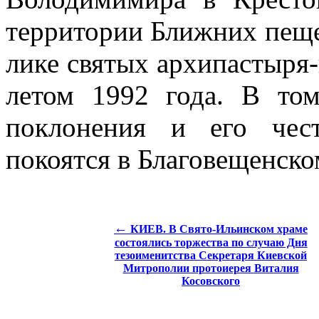
территории Ближних пеще
лике святых архипастыря
летом 1992 года. В то
поклонения и его чес
покоятся в Благовещенск
←
КИЕВ. В Свято-Ильинском храме
состоялись торжества по случаю Дня
тезоименитства Секретаря Киевской
Митрополии протоиерея Виталия
Косовского