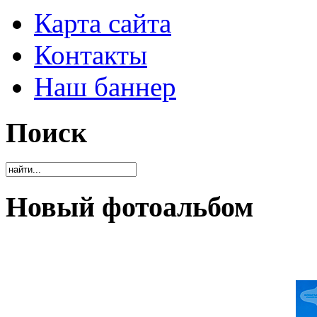
Карта сайта
Контакты
Наш баннер
Поиск
Новый фотоальбом