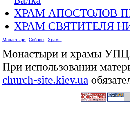
ХРАМ АПОСТОЛОВ П
ХРАМ СВЯТИТЕЛЯ Н
Монастыри
|
Соборы
|
Храмы
Монастыри и храмы УПЦ.
При использовании матери
church-site.kiev.ua
обязате