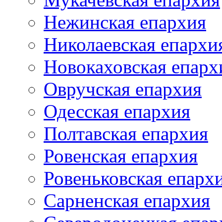
Нежинская епархия
Николаевская епархи
Новокаховская епарх
Овручская епархия
Одесская епархия
Полтавская епархия
Ровенская епархия
Ровеньковская епарх
Сарненская епархия