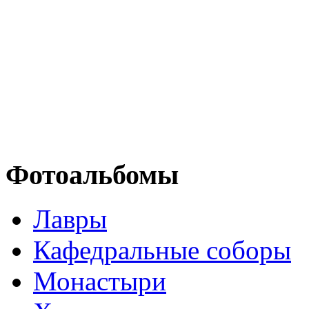
Фотоальбомы
Лавры
Кафедральные соборы
Монастыри