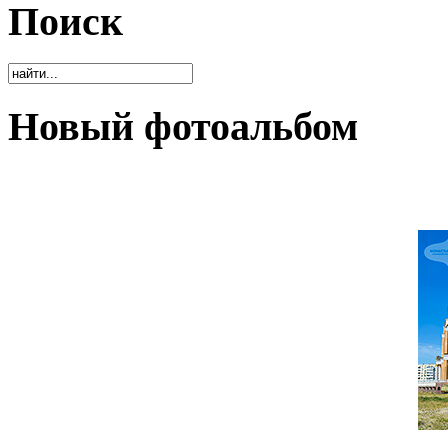
Поиск
Новый фотоальбом