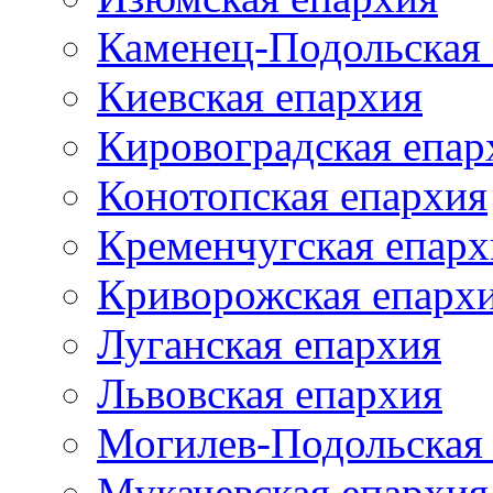
Каменец-Подольская
Киевская епархия
Кировоградская епар
Конотопская епархия
Кременчугская епарх
Криворожская епарх
Луганская епархия
Львовская епархия
Могилев-Подольская
Мукачевская епархия