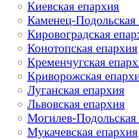
Киевская епархия
Каменец-Подольская
Кировоградская епар
Конотопская епархия
Кременчугская епарх
Криворожская епарх
Луганская епархия
Львовская епархия
Могилев-Подольская
Мукачевская епархия