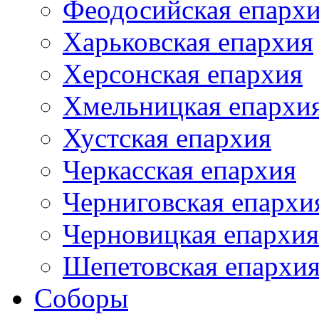
Феодосийская епарх
Харьковская епархия
Херсонская епархия
Хмельницкая епархи
Хустская епархия
Черкасская епархия
Черниговская епархи
Черновицкая епархия
Шепетовская епархи
Соборы