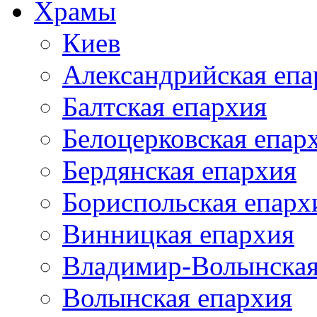
Храмы
Киев
Александрийская епа
Балтская епархия
Белоцерковская епар
Бердянская епархия
Бориспольская епарх
Винницкая епархия
Владимир-Волынская
Волынская епархия