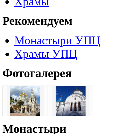
Храмы
Рекомендуем
Монастыри УПЦ
Храмы УПЦ
Фотогалерея
Монастыри