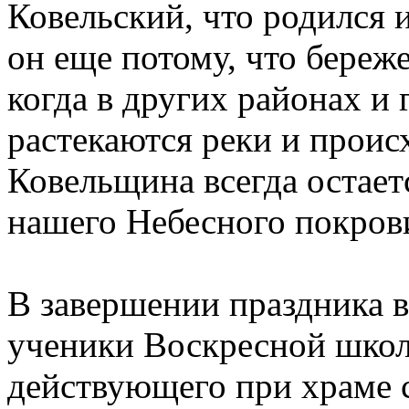
Ковельский, что родился 
он еще потому, что береже
когда в других районах и
растекаются реки и происх
Ковельщина всегда остае
нашего Небесного покрови
В завершении праздника 
ученики Воскресной школ
действующего при храме 