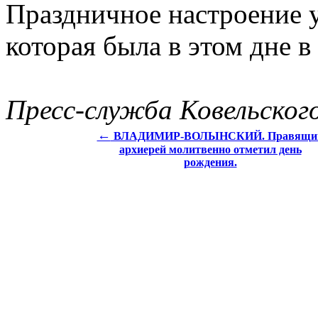
Праздничное настроение у
которая была в этом дне в
Пресс-служба Ковельского
←
ВЛАДИМИР-ВОЛЫНСКИЙ. Правящи
архиерей молитвенно отметил день
рождения.