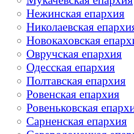
Нежинская епархия
Николаевская епархи
Новокаховская епарх
Овручская епархия
Одесская епархия
Полтавская епархия
Ровенская епархия
Ровеньковская епарх
Сарненская епархия