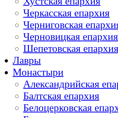
Хустская епархия
Черкасская епархия
Черниговская епархи
Черновицкая епархия
Шепетовская епархи
Лавры
Монастыри
Александрийская епа
Балтская епархия
Белоцерковская епар