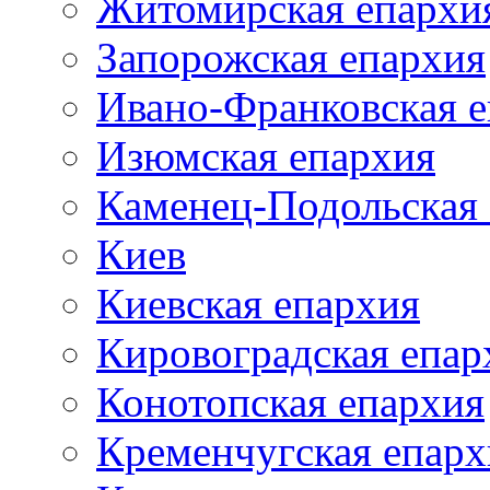
Житомирская епархи
Запорожская епархия
Ивано-Франковская 
Изюмская епархия
Каменец-Подольская
Киев
Киевская епархия
Кировоградская епар
Конотопская епархия
Кременчугская епарх