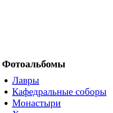
Фотоальбомы
Лавры
Кафедральные соборы
Монастыри