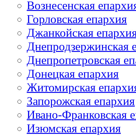
Вознесенская епархи
Горловская епархия
Джанкойская епархи
Днепродзержинская 
Днепропетровская еп
Донецкая епархия
Житомирская епархи
Запорожская епархия
Ивано-Франковская 
Изюмская епархия