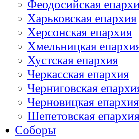
Феодосийская епарх
Харьковская епархия
Херсонская епархия
Хмельницкая епархи
Хустская епархия
Черкасская епархия
Черниговская епархи
Черновицкая епархия
Шепетовская епархи
Соборы