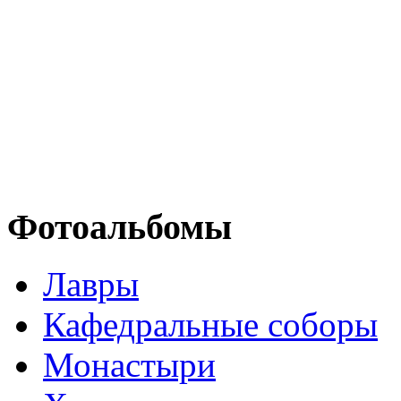
Фотоальбомы
Лавры
Кафедральные соборы
Монастыри