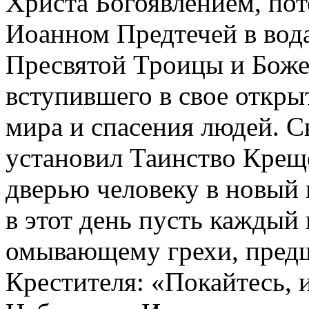
Христа Богоявлением, по
Иоанном Предтечей в вод
Пресвятой Троицы и Боже
вступившего в свое откры
мира и спасения людей. 
установил Таинство Крещ
дверью человеку в новый 
в этот день пусть каждый
омывающему грехи, предш
Крестителя: «Покайтесь, 