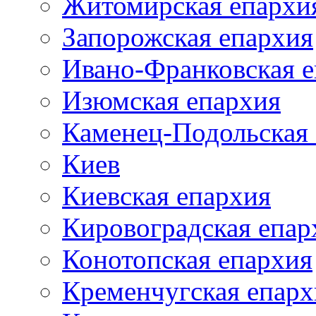
Житомирская епархи
Запорожская епархия
Ивано-Франковская 
Изюмская епархия
Каменец-Подольская
Киев
Киевская епархия
Кировоградская епар
Конотопская епархия
Кременчугская епарх