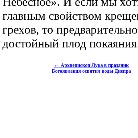
Небесное». И если мы хо
главным свойством крещен
грехов, то предварительн
достойный плод покаяния
←
Архиепископ Лука в праздник
Богоявления освятил воды Днепра