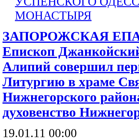
УСПЕНСКОГО ОДЕС
МОНАСТЫРЯ
ЗАПОРОЖСКАЯ ЕПАРХИ
Епископ Джанкойский
Алипий совершил пер
Литургию в храме Свя
Нижнегорского район
духовенство Нижнегор
19.01.11 00:00