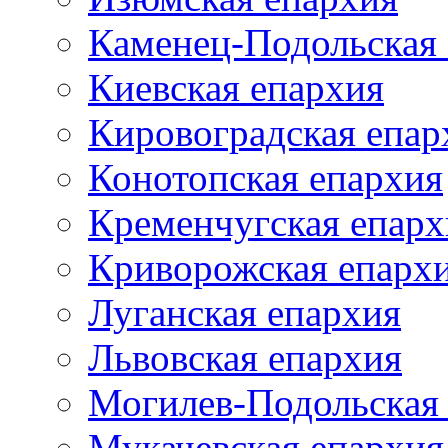
Каменец-Подольская
Киевская епархия
Кировоградская епар
Конотопская епархия
Кременчугская епарх
Криворожская епарх
Луганская епархия
Львовская епархия
Могилев-Подольская
Мукачевская епархия