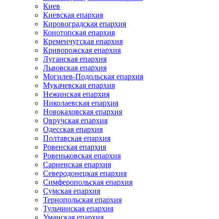
Киев
Киевская епархия
Кировоградская епархия
Конотопская епархия
Кременчугская епархия
Криворожская епархия
Луганская епархия
Львовская епархия
Могилев-Подольская епархия
Мукачевская епархия
Нежинская епархия
Николаевская епархия
Новокаховская епархия
Овручская епархия
Одесская епархия
Полтавская епархия
Ровенская епархия
Ровеньковская епархия
Сарненская епархия
Северодонецкая епархия
Симферопольская епархия
Сумская епархия
Тернопольская епархия
Тульчинская епархия
Уманская епархия