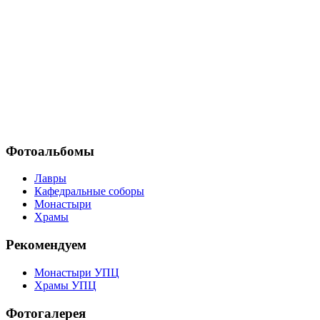
Фотоальбомы
Лавры
Кафедральные соборы
Монастыри
Храмы
Рекомендуем
Монастыри УПЦ
Храмы УПЦ
Фотогалерея