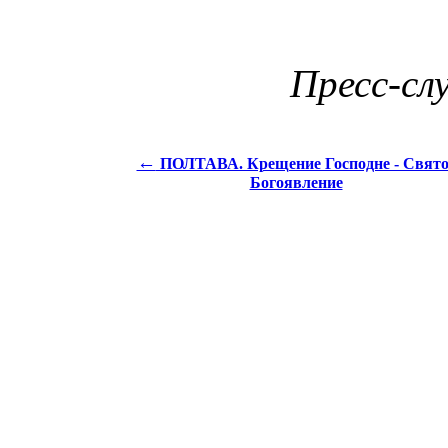
Пресс-сл
←
ПОЛТАВА. Крещение Господне - Свято
Богоявление