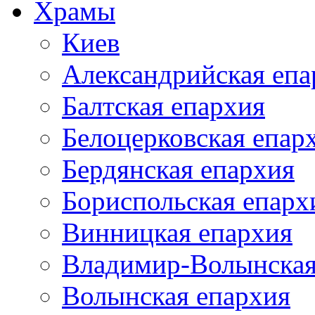
Храмы
Киев
Александрийская епа
Балтская епархия
Белоцерковская епар
Бердянская епархия
Бориспольская епарх
Винницкая епархия
Владимир-Волынская
Волынская епархия