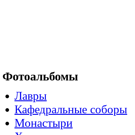
Фотоальбомы
Лавры
Кафедральные соборы
Монастыри