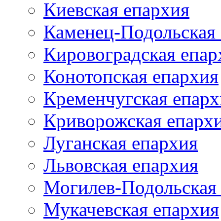
Киевская епархия
Каменец-Подольская
Кировоградская епар
Конотопская епархия
Кременчугская епарх
Криворожская епарх
Луганская епархия
Львовская епархия
Могилев-Подольская
Мукачевская епархия