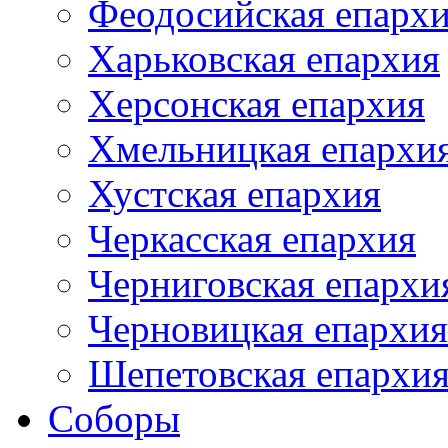
Феодосийская епарх
Харьковская епархия
Херсонская епархия
Хмельницкая епархи
Хустская епархия
Черкасская епархия
Черниговская епархи
Черновицкая епархия
Шепетовская епархи
Соборы