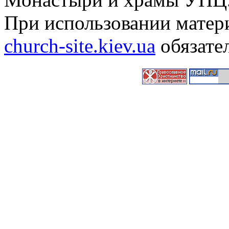
При использовании матери
church-site.kiev.ua
обязате