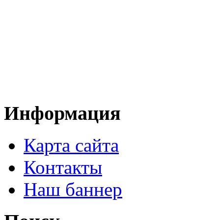
Информация
Карта сайта
Контакты
Наш баннер