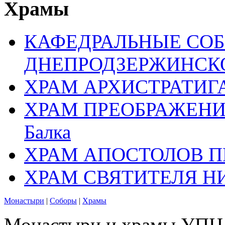
Храмы
КАФЕДРАЛЬНЫЕ СО
ДНЕПРОДЗЕРЖИНСК
ХРАМ АРХИСТРАТИГ
ХРАМ ПРЕОБРАЖЕНИЯ 
Балка
ХРАМ АПОСТОЛОВ П
ХРАМ СВЯТИТЕЛЯ Н
Монастыри
|
Соборы
|
Храмы
Монастыри и храмы УПЦ.