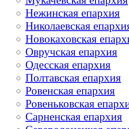
Нежинская епархия
Николаевская епархи
Новокаховская епарх
Овручская епархия
Одесская епархия
Полтавская епархия
Ровенская епархия
Ровеньковская епарх
Сарненская епархия