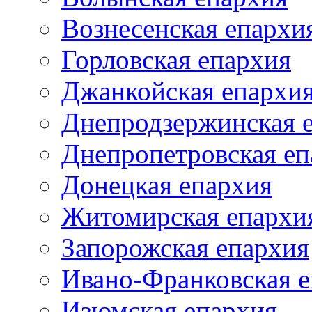
Вознесенская епархи
Горловская епархия
Джанкойская епархи
Днепродзержинская 
Днепропетровская еп
Донецкая епархия
Житомирская епархи
Запорожская епархия
Ивано-Франковская 
Изюмская епархия