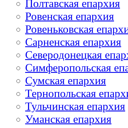
Полтавская епархия
Ровенская епархия
Ровеньковская епарх
Сарненская епархия
Северодонецкая епар
Симферопольская еп
Сумская епархия
Тернопольская епарх
Тульчинская епархия
Уманская епархия