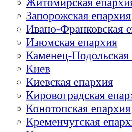
Житомирская епархи
Запорожская епархия
Ивано-Франковская 
Изюмская епархия
Каменец-Подольская
Киев
Киевская епархия
Кировоградская епар
Конотопская епархия
Кременчугская епарх