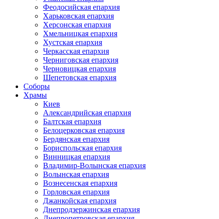
Феодосийская епархия
Харьковская епархия
Херсонская епархия
Хмельницкая епархия
Хустская епархия
Черкасская епархия
Черниговская епархия
Черновицкая епархия
Шепетовская епархия
Соборы
Храмы
Киев
Александрийская епархия
Балтская епархия
Белоцерковская епархия
Бердянская епархия
Бориспольская епархия
Винницкая епархия
Владимир-Волынская епархия
Волынская епархия
Вознесенская епархия
Горловская епархия
Джанкойская епархия
Днепродзержинская епархия
Днепропетровская епархия