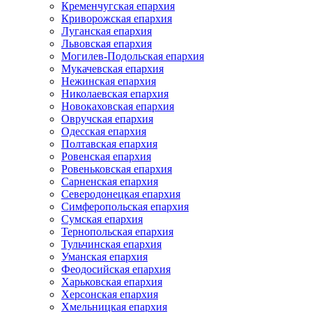
Кременчугская епархия
Криворожская епархия
Луганская епархия
Львовская епархия
Могилев-Подольская епархия
Мукачевская епархия
Нежинская епархия
Николаевская епархия
Новокаховская епархия
Овручская епархия
Одесская епархия
Полтавская епархия
Ровенская епархия
Ровеньковская епархия
Сарненская епархия
Северодонецкая епархия
Симферопольская епархия
Сумская епархия
Тернопольская епархия
Тульчинская епархия
Уманская епархия
Феодосийская епархия
Харьковская епархия
Херсонская епархия
Хмельницкая епархия