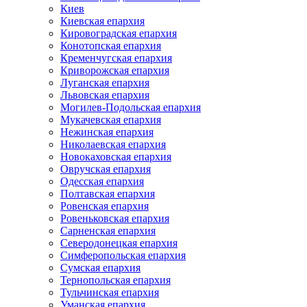
Киев
Киевская епархия
Кировоградская епархия
Конотопская епархия
Кременчугская епархия
Криворожская епархия
Луганская епархия
Львовская епархия
Могилев-Подольская епархия
Мукачевская епархия
Нежинская епархия
Николаевская епархия
Новокаховская епархия
Овручская епархия
Одесская епархия
Полтавская епархия
Ровенская епархия
Ровеньковская епархия
Сарненская епархия
Северодонецкая епархия
Симферопольская епархия
Сумская епархия
Тернопольская епархия
Тульчинская епархия
Уманская епархия