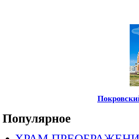
Покровски
Популярное
ХРАМ ПРЕОБРАЖЕНИЯ 