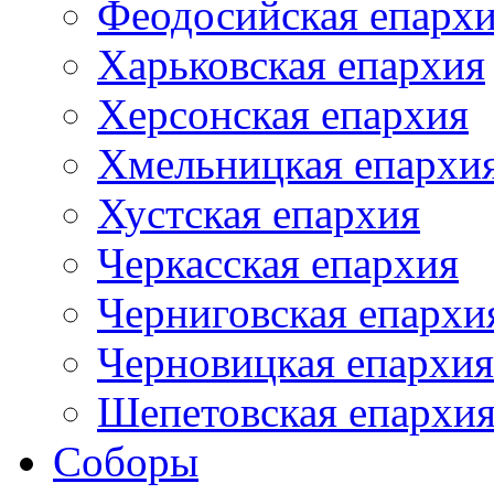
Феодосийская епарх
Харьковская епархия
Херсонская епархия
Хмельницкая епархи
Хустская епархия
Черкасская епархия
Черниговская епархи
Черновицкая епархия
Шепетовская епархи
Соборы