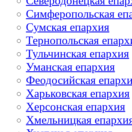
Северодонецкая епар
Симферопольская еп
Сумская епархия
Тернопольская епарх
Тульчинская епархия
Уманская епархия
Феодосийская епарх
Харьковская епархия
Херсонская епархия
Хмельницкая епархи