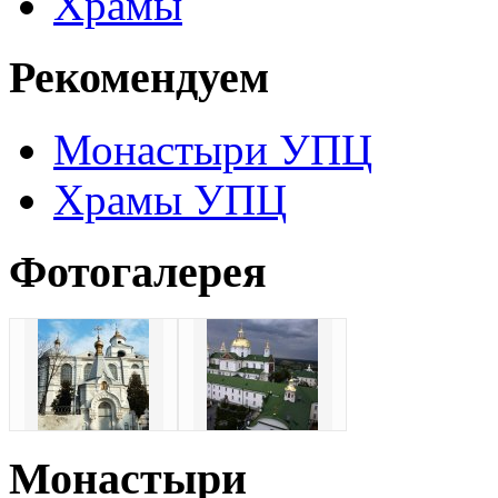
Храмы
Рекомендуем
Монастыри УПЦ
Храмы УПЦ
Фотогалерея
Монастыри