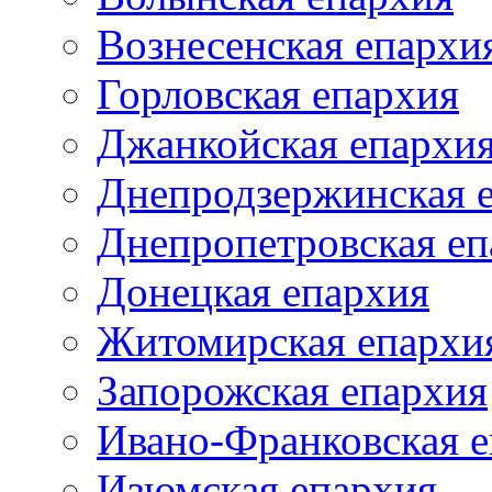
Вознесенская епархи
Горловская епархия
Джанкойская епархи
Днепродзержинская 
Днепропетровская еп
Донецкая епархия
Житомирская епархи
Запорожская епархия
Ивано-Франковская 
Изюмская епархия