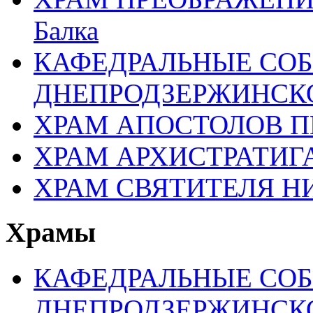
Балка
КАФЕДРАЛЬНЫЕ СО
ДНЕПРОДЗЕРЖИНСК
ХРАМ АПОСТОЛОВ П
ХРАМ АРХИСТРАТИГ
ХРАМ СВЯТИТЕЛЯ Н
Храмы
КАФЕДРАЛЬНЫЕ СО
ДНЕПРОДЗЕРЖИНСК