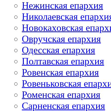
Нежинская епархия
Николаевская епархи
Новокаховская епарх
Овручская епархия
Одесская епархия
Полтавская епархия
Ровенская епархия
Ровеньковская епарх
Роменская епархия
Сарненская епархия