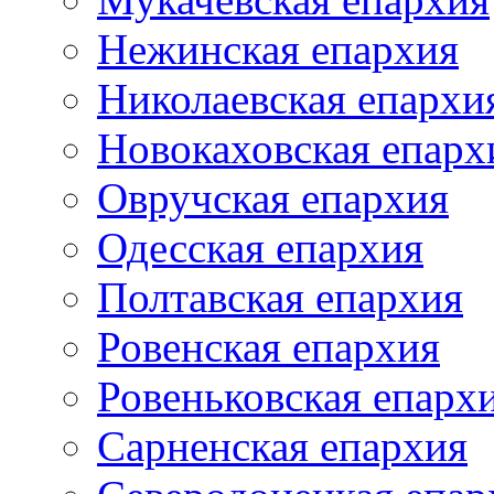
Нежинская епархия
Николаевская епархи
Новокаховская епарх
Овручская епархия
Одесская епархия
Полтавская епархия
Ровенская епархия
Ровеньковская епарх
Сарненская епархия