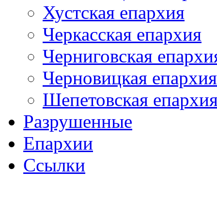
Хустская епархия
Черкасская епархия
Черниговская епархи
Черновицкая епархия
Шепетовская епархи
Разрушенные
Епархии
Ссылки