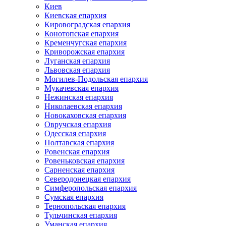
Киев
Киевская епархия
Кировоградская епархия
Конотопская епархия
Кременчугская епархия
Криворожская епархия
Луганская епархия
Львовская епархия
Могилев-Подольская епархия
Мукачевская епархия
Нежинская епархия
Николаевская епархия
Новокаховская епархия
Овручская епархия
Одесская епархия
Полтавская епархия
Ровенская епархия
Ровеньковская епархия
Сарненская епархия
Северодонецкая епархия
Симферопольская епархия
Сумская епархия
Тернопольская епархия
Тульчинская епархия
Уманская епархия