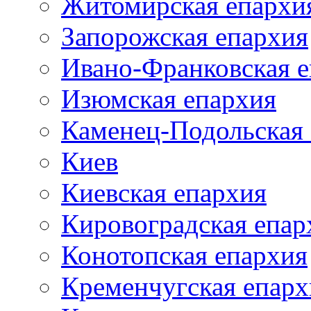
Житомирская епархи
Запорожская епархия
Ивано-Франковская 
Изюмская епархия
Каменец-Подольская
Киев
Киевская епархия
Кировоградская епар
Конотопская епархия
Кременчугская епарх