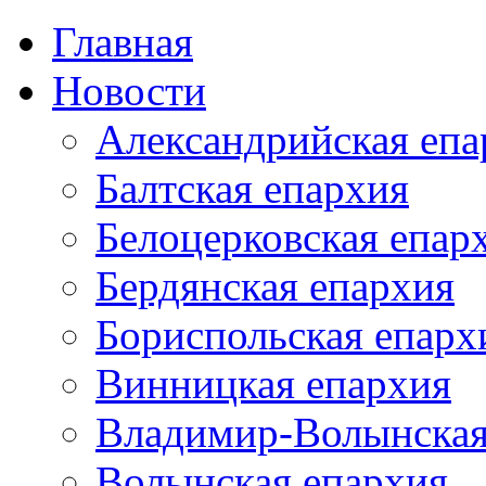
Главная
Новости
Александрийская епа
Балтская епархия
Белоцерковская епар
Бердянская епархия
Бориспольская епарх
Винницкая епархия
Владимир-Волынская
Волынская епархия