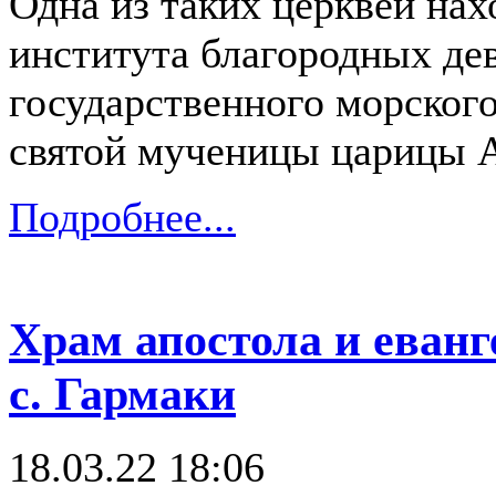
Одна из таких церквей нах
института благородных дев
государственного морского
святой мученицы цариц
Подробнее...
Храм апостола и еванг
с. Гармаки
18.03.22 18:06