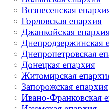
Вознесенская епархи
Горловская епархия
Джанкойская епархи
Днепродзержинская 
Днепропетровская еп
Донецкая епархия
Житомирская епархи
Запорожская епархия
Ивано-Франковская 
Изюмская епархия