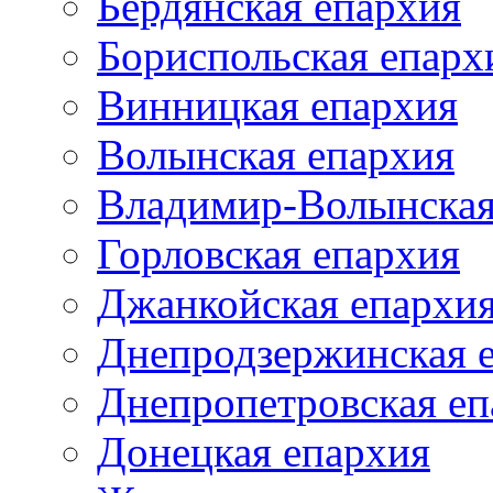
Бердянская епархия
Бориспольская епарх
Винницкая епархия
Волынская епархия
Владимир-Волынская
Горловская епархия
Джанкойская епархи
Днепродзержинская 
Днепропетровская еп
Донецкая епархия