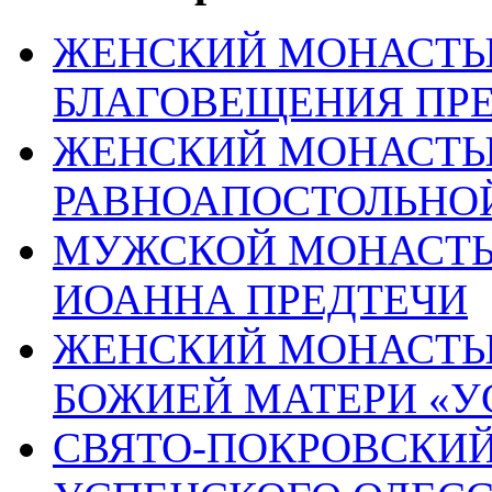
ЖЕНСКИЙ МОНАСТЫР
БЛАГОВЕЩЕНИЯ ПР
ЖЕНСКИЙ МОНАСТЫР
РАВНОАПОСТОЛЬНОЙ
МУЖСКОЙ МОНАСТЫР
ИОАННА ПРЕДТЕЧИ
ЖЕНСКИЙ МОНАСТЫР
БОЖИЕЙ МАТЕРИ «
СВЯТО-ПОКРОВСКИЙ