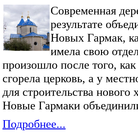
Современная дере
результате объед
Новых Гармак, ка
имела свою отде
произошло после того, как
сгорела церковь, а у местн
для строительства нового х
Новые Гармаки объединили
Подробнее...