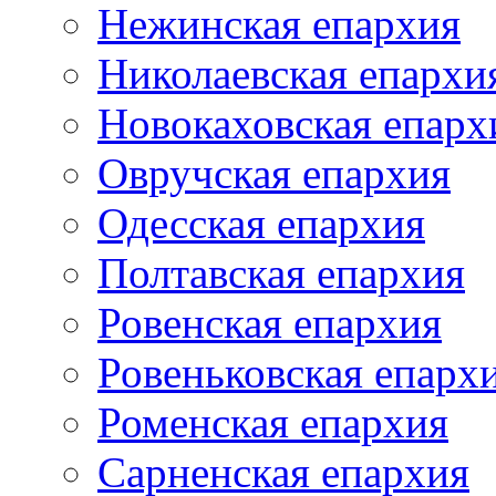
Нежинская епархия
Николаевская епархи
Новокаховская епарх
Овручская епархия
Одесская епархия
Полтавская епархия
Ровенская епархия
Ровеньковская епарх
Роменская епархия
Сарненская епархия