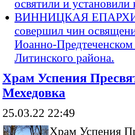
освятили и установили 
ВИННИЦКАЯ ЕПАРХИЯ.
совершил чин освящени
Иоанно-Предтеченском 
Литинского района.
Храм Успения Пресвят
Мехедовка
25.03.22 22:49
Храм Успения П