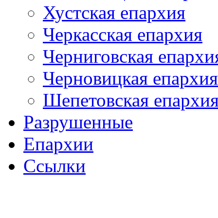
Хустская епархия
Черкасская епархия
Черниговская епархи
Черновицкая епархия
Шепетовская епархи
Разрушенные
Епархии
Ссылки