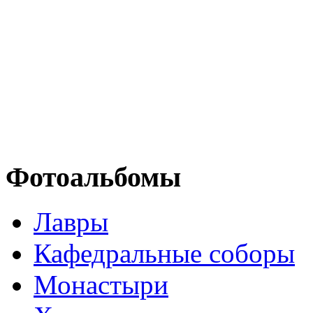
Фотоальбомы
Лавры
Кафедральные соборы
Монастыри