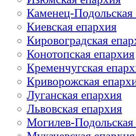
Каменец-Подольская
Киевская епархия
Кировоградская епар
Конотопская епархия
Кременчугская епарх
Криворожская епарх
Луганская епархия
Львовская епархия
Могилев-Подольская
Мукачевская епархия