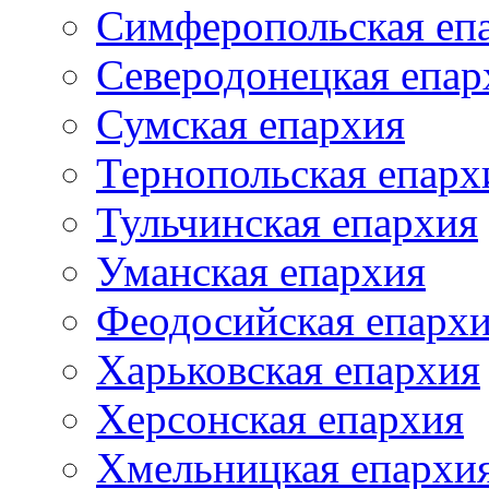
Симферопольская еп
Северодонецкая епар
Сумская епархия
Тернопольская епарх
Тульчинская епархия
Уманская епархия
Феодосийская епарх
Харьковская епархия
Херсонская епархия
Хмельницкая епархи