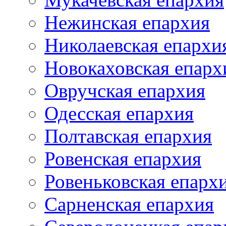
Нежинская епархия
Николаевская епархи
Новокаховская епарх
Овручская епархия
Одесская епархия
Полтавская епархия
Ровенская епархия
Ровеньковская епарх
Сарненская епархия