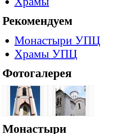
Храмы
Рекомендуем
Монастыри УПЦ
Храмы УПЦ
Фотогалерея
Монастыри