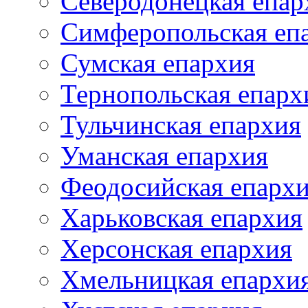
Северодонецкая епар
Симферопольская еп
Сумская епархия
Тернопольская епарх
Тульчинская епархия
Уманская епархия
Феодосийская епарх
Харьковская епархия
Херсонская епархия
Хмельницкая епархи