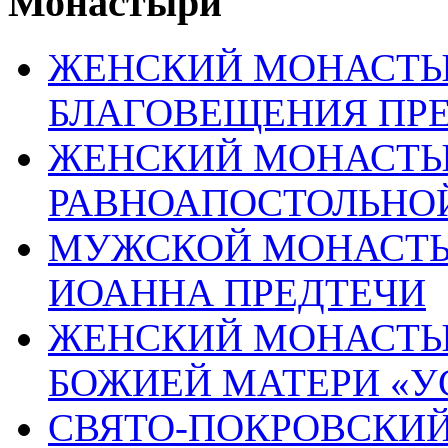
Монастыри
ЖЕНСКИЙ МОНАСТЫР
БЛАГОВЕЩЕНИЯ ПР
ЖЕНСКИЙ МОНАСТЫР
РАВНОАПОСТОЛЬНОЙ
МУЖСКОЙ МОНАСТЫР
ИОАННА ПРЕДТЕЧИ
ЖЕНСКИЙ МОНАСТЫР
БОЖИЕЙ МАТЕРИ «
СВЯТО-ПОКРОВСКИЙ