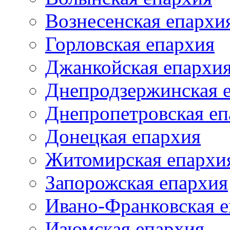
Вознесенская епархи
Горловская епархия
Джанкойская епархи
Днепродзержинская 
Днепропетровская еп
Донецкая епархия
Житомирская епархи
Запорожская епархия
Ивано-Франковская 
Изюмская епархия