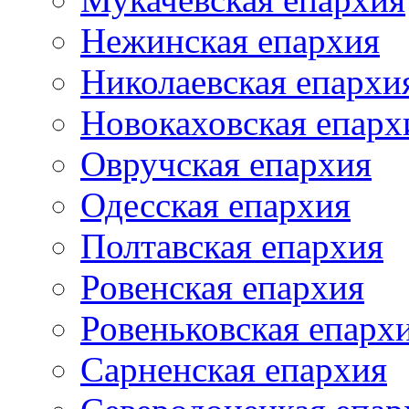
Нежинская епархия
Николаевская епархи
Новокаховская епарх
Овручская епархия
Одесская епархия
Полтавская епархия
Ровенская епархия
Ровеньковская епарх
Сарненская епархия