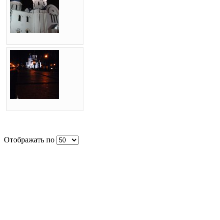
Отображать по