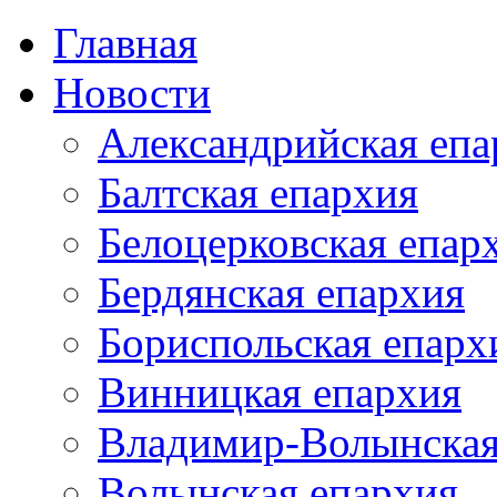
Главная
Новости
Александрийская епа
Балтская епархия
Белоцерковская епар
Бердянская епархия
Бориспольская епарх
Винницкая епархия
Владимир-Волынская
Волынская епархия