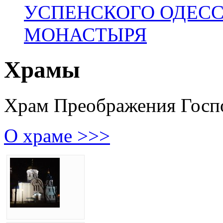
УСПЕНСКОГО ОДЕС
МОНАСТЫРЯ
Храмы
Храм Преображения Госп
О храме >>>