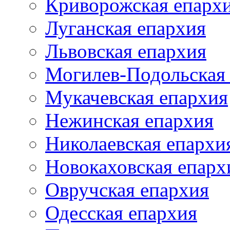
Криворожская епарх
Луганская епархия
Львовская епархия
Могилев-Подольская
Мукачевская епархия
Нежинская епархия
Николаевская епархи
Новокаховская епарх
Овручская епархия
Одесская епархия