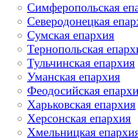
Симферопольская еп
Северодонецкая епар
Сумская епархия
Тернопольская епарх
Тульчинская епархия
Уманская епархия
Феодосийская епарх
Харьковская епархия
Херсонская епархия
Хмельницкая епархи