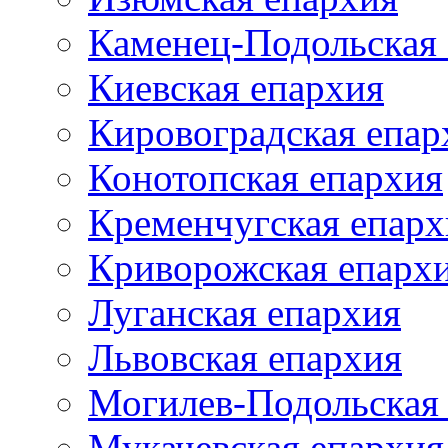
Каменец-Подольская
Киевская епархия
Кировоградская епар
Конотопская епархия
Кременчугская епарх
Криворожская епарх
Луганская епархия
Львовская епархия
Могилев-Подольская
Мукачевская епархия