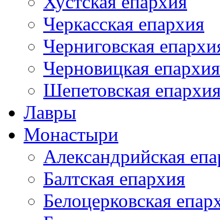
Хустская епархия
Черкасская епархия
Черниговская епархи
Черновицкая епархия
Шепетовская епархи
Лавры
Монастыри
Александрийская епа
Балтская епархия
Белоцерковская епар