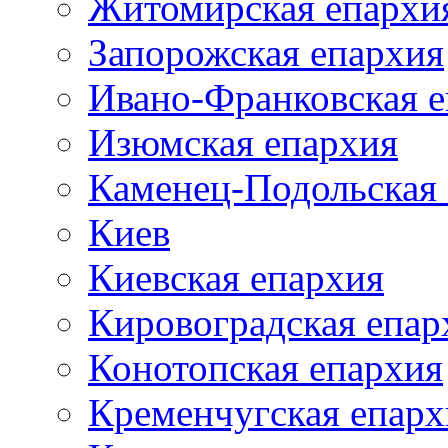
Житомирская епархи
Запорожская епархия
Ивано-Франковская 
Изюмская епархия
Каменец-Подольская
Киев
Киевская епархия
Кировоградская епар
Конотопская епархия
Кременчугская епарх