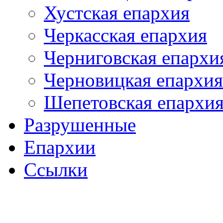
Хустская епархия
Черкасская епархия
Черниговская епархи
Черновицкая епархия
Шепетовская епархи
Разрушенные
Епархии
Ссылки