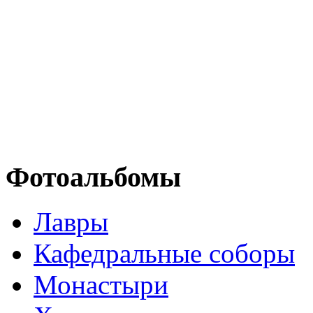
Фотоальбомы
Лавры
Кафедральные соборы
Монастыри