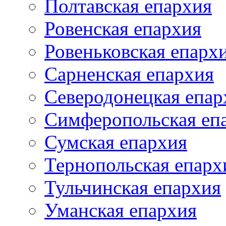
Полтавская епархия
Ровенская епархия
Ровеньковская епарх
Сарненская епархия
Северодонецкая епар
Симферопольская еп
Сумская епархия
Тернопольская епарх
Тульчинская епархия
Уманская епархия