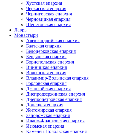
Хустская епархия
Черкасская епархия
Черниговская епархия
Черновицкая епархия
Шепетовская епархия
Лавры
Монастыри
Александрийская епархия
Балтская епархия
Белоцерковская епархия
Бердянская епархия
Бориспольская епархия
Винницкая епархия
Волынская епархия
Владимир-Волынская епархия
Горловская епархия
Джанкойская епархия
Днепродзержинская епархия
Днепропетровская епархия
Донецкая епархия
Житомирская епархия
Запорожская епархия
Ивано-Франковская епархия
Изюмская епархия
Каменец-Подольская епархия