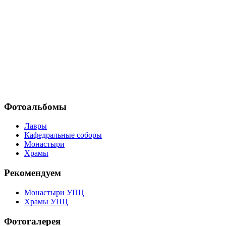
Фотоальбомы
Лавры
Кафедральные соборы
Монастыри
Храмы
Рекомендуем
Монастыри УПЦ
Храмы УПЦ
Фотогалерея