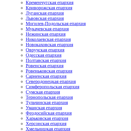
Кременчугская епархия
Криворожская епархия
Луганская епархия
Львовская епархия
Могилев-Подольская епархия
Мукачевская епархия
Нежинская епархия
Николаевская епархия
Новокаховская епархия
Овручская епархия
Одесская епархия
Полтавская епархия
Ровенская епархия
Ровеньковская епархия
Сарненская епархия
Северодонецкая епархия
Симферопольская епархия
Сумская епархия
Тернопольская епархия
Тульчинская епархия
Уманская епархия
Феодосийская епархия
Харьковская епархия
Херсонская епархия
Хмельницкая епархия