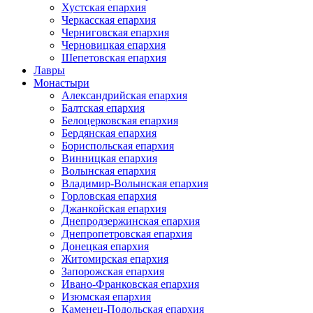
Хустская епархия
Черкасская епархия
Черниговская епархия
Черновицкая епархия
Шепетовская епархия
Лавры
Монастыри
Александрийская епархия
Балтская епархия
Белоцерковская епархия
Бердянская епархия
Бориспольская епархия
Винницкая епархия
Волынская епархия
Владимир-Волынская епархия
Горловская епархия
Джанкойская епархия
Днепродзержинская епархия
Днепропетровская епархия
Донецкая епархия
Житомирская епархия
Запорожская епархия
Ивано-Франковская епархия
Изюмская епархия
Каменец-Подольская епархия