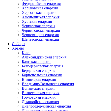
Феодосийская епархия
Харьковская епархия
Херсонская епархия
Хмельницкая епархия
Хустская епархия
Черкасская епархия
Черниговская епархия
Черновицкая епархия
Шепетовская епархия
Соборы
Храмы
Киев
Александрийская епархия
Балтская епархия
Белоцерковская епархия
Бердянская епархия
Бориспольская епархия
Винницкая епархия
Владимир-Волынская епархия
Волынская епархия
Вознесенская епархия
Горловская епархия
Джанкойская епархия
Днепродзержинская епархия
Днепропетровская епархия