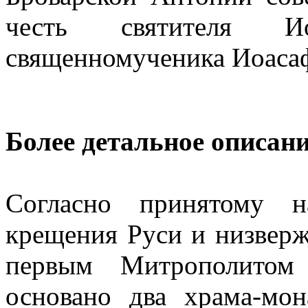
честь святителя И
священномученика Иоасаф
Более детальное описан
Согласно принятому н
крещения Руси и низверж
первым Митрополитом
основано два храма-мо