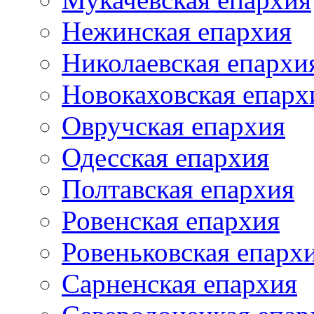
Нежинская епархия
Николаевская епархи
Новокаховская епарх
Овручская епархия
Одесская епархия
Полтавская епархия
Ровенская епархия
Ровеньковская епарх
Сарненская епархия