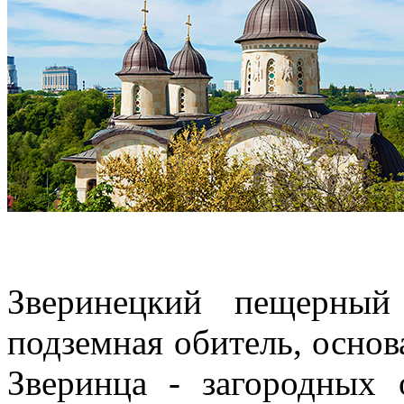
Зверинецкий пещерный
подземная обитель, основ
Зверинца - загородных 