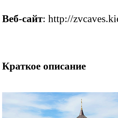
Веб-сайт
: http://zvcaves.ki
Краткое описание