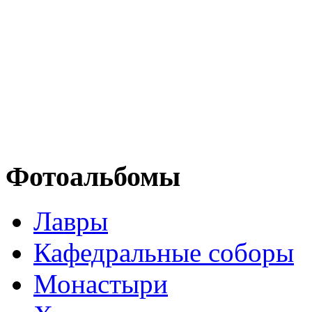
Фотоальбомы
Лавры
Кафедральные соборы
Монастыри