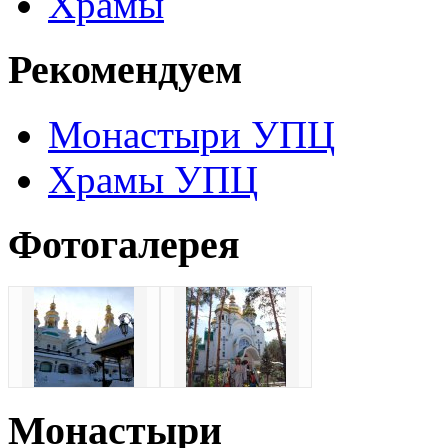
Храмы
Рекомендуем
Монастыри УПЦ
Храмы УПЦ
Фотогалерея
Монастыри