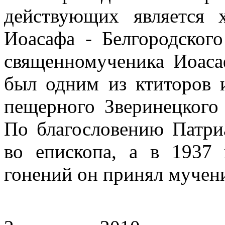
действующих является 
Иоасафа - Белгородского
священномученика Иоаса
был одним из ктиторов 
пещерного Зверинецкого
По благословению Патри
во епископа, а в 1937 
гонений он принял мучен