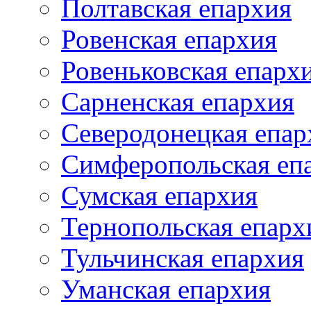
Полтавская епархия
Ровенская епархия
Ровеньковская епарх
Сарненская епархия
Северодонецкая епар
Симферопольская еп
Сумская епархия
Тернопольская епарх
Тульчинская епархия
Уманская епархия