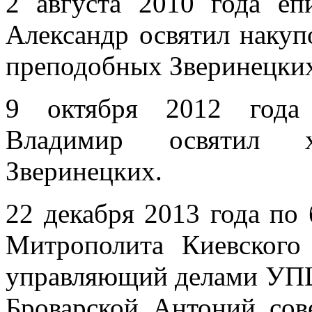
2 августа 2010 года еп
Александр освятил накуп
преподобных Зверинецки
9 октября 2012 года
Владимир освятил 
Зверинецких.
22 декабря 2013 года
по 
Митрополита Киевского
управляющий делами УПЦ
Броварской Антоний со