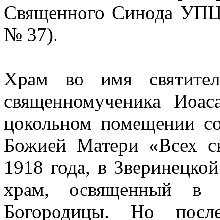
Священного Синода УПЦ 
№ 37).
Храм во имя святител
священномученика Иоас
цокольном помещении со
Божией Матери «Всех ск
1918 года, в Зверинецко
храм, освященный в ч
Богородицы. Но посл