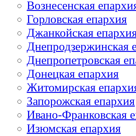
Вознесенская епархи
Горловская епархия
Джанкойская епархи
Днепродзержинская 
Днепропетровская еп
Донецкая епархия
Житомирская епархи
Запорожская епархия
Ивано-Франковская 
Изюмская епархия