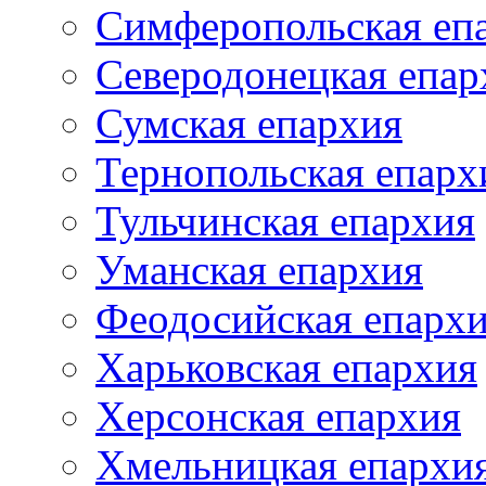
Симферопольская еп
Северодонецкая епар
Сумская епархия
Тернопольская епарх
Тульчинская епархия
Уманская епархия
Феодосийская епарх
Харьковская епархия
Херсонская епархия
Хмельницкая епархи