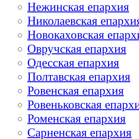
Нежинская епархия
Николаевская епархи
Новокаховская епарх
Овручская епархия
Одесская епархия
Полтавская епархия
Ровенская епархия
Ровеньковская епарх
Роменская епархия
Сарненская епархия