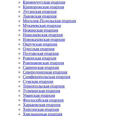
Кременчугская епархия
Криворожская епархия
Луганская епархия
Львовская епархия
Могилев-Подольская епархия
Мукачевская епархия
Нежинская епархия
Николаевская епархия
Новокаховская епархия
Овручская епархия
Одесская епархия
Полтавская епархия
Ровенская епархия
Ровеньковская епархия
Сарненская епархия
Северодонецкая епархия
Симферопольская епархия
Сумская епархия
Тернопольская епархия
Тульчинская епархия
Уманская епархия
Феодосийская епархия
Харьковская епархия
Херсонская епархия
Хмельницкая епархия