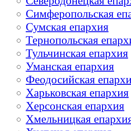
Северодонецкая епар
Симферопольская еп
Сумская епархия
Тернопольская епарх
Тульчинская епархия
Уманская епархия
Феодосийская епарх
Харьковская епархия
Херсонская епархия
Хмельницкая епархи