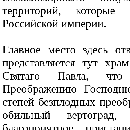
территорий, которые
Российской империи.
Главное место здесь от
представляется тут хра
Святаго Павла, чт
Преображению Господню
степей безплодных прео
обильный вертоград
благоприятное приста