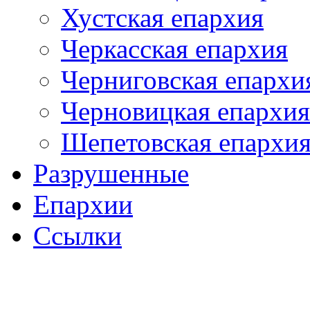
Хустская епархия
Черкасская епархия
Черниговская епархи
Черновицкая епархия
Шепетовская епархи
Разрушенные
Епархии
Ссылки