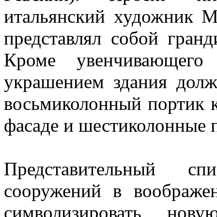
итальянский художник М
представлял собой гран
Кроме увенчивающего 
украшением здания дол
восьмиколонный портик к
фасаде и шестиколонные 
Представительный сп
сооружений в воображ
символизировать но