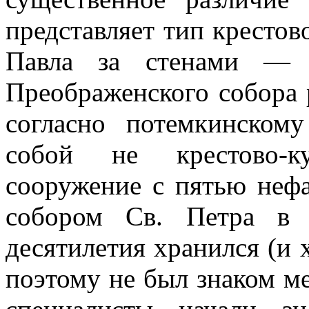
представляет тип крестов
Павла за стенами — я
Преображенского собора 
согласно потемкинскому
собой не крестово-ку
сооружение с пятью нефа
собором Св. Петра в 
десятилетия хранился (и 
поэтому не был знаком м