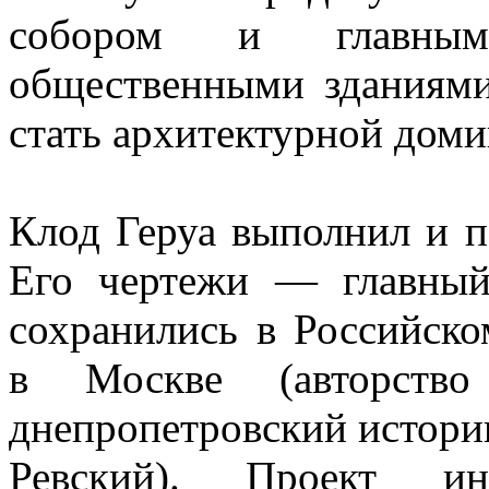
собором и главным
общественными зданиям
стать архитектурной доми
Клод Геруа выполнил и п
Его чертежи — главны
сохранились в Российско
в Москве (авторство
днепропетровский историк
Ревский). Проект ин