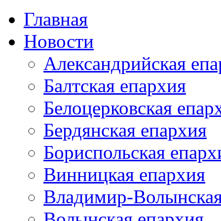
Главная
Новости
Александрийская епа
Балтская епархия
Белоцерковская епар
Бердянская епархия
Бориспольская епарх
Винницкая епархия
Владимир-Волынская
Волынская епархия