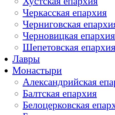
Хустская епархия
Черкасская епархия
Черниговская епархи
Черновицкая епархия
Шепетовская епархи
Лавры
Монастыри
Александрийская епа
Балтская епархия
Белоцерковская епар