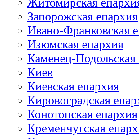
Житомирская епархи
Запорожская епархия
Ивано-Франковская 
Изюмская епархия
Каменец-Подольская
Киев
Киевская епархия
Кировоградская епар
Конотопская епархия
Кременчугская епарх