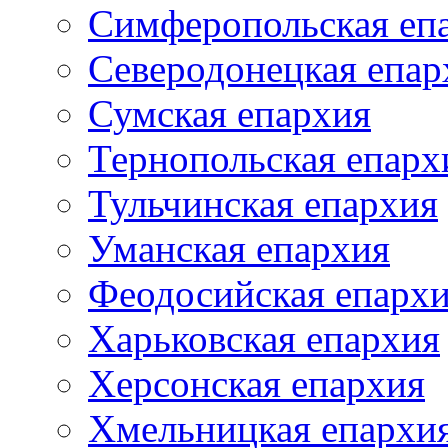
Симферопольская еп
Северодонецкая епар
Сумская епархия
Тернопольская епарх
Тульчинская епархия
Уманская епархия
Феодосийская епарх
Харьковская епархия
Херсонская епархия
Хмельницкая епархи