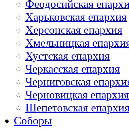
Феодосийская епарх
Харьковская епархия
Херсонская епархия
Хмельницкая епархи
Хустская епархия
Черкасская епархия
Черниговская епархи
Черновицкая епархия
Шепетовская епархи
Соборы