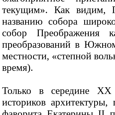
текущим». Как видим, 
названию собора широк
собор Преображения к
преобразований в Южном
местности, «степной воль
время).
Только в середине ХХ 
историков архитектуры, 
фаворита Екатерины II п