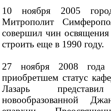
10 ноября 2005 город
Митрополит Симферопо
совершил чин освящения 
строить еще в 1990 году.
27 ноября 2008 года 
приобретшем статус кафе
Лазарь представи
новообразованной Джа
епархии Преосвящен