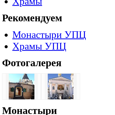
Храмы
Рекомендуем
Монастыри УПЦ
Храмы УПЦ
Фотогалерея
Монастыри