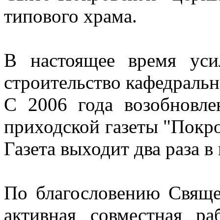
типового храма.
В настоящее время уси
строительство кафедральн
С 2006 года возобновле
приходской газеты "Покр
Газета выходит два раза в
По благословению Свяще
активная совместная ра