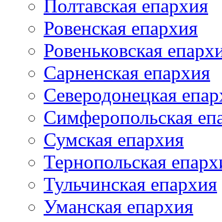
Полтавская епархия
Ровенская епархия
Ровеньковская епарх
Сарненская епархия
Северодонецкая епар
Симферопольская еп
Сумская епархия
Тернопольская епарх
Тульчинская епархия
Уманская епархия