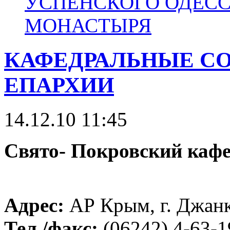
УСПЕНСКОГО ОДЕС
МОНАСТЫРЯ
КАФЕДРАЛЬНЫЕ С
ЕПАРХИИ
14.12.10 11:45
Свято- Покровский каф
Адрес:
АР Крым, г. Джанк
Тел./факс:
(06242) 4-63-1