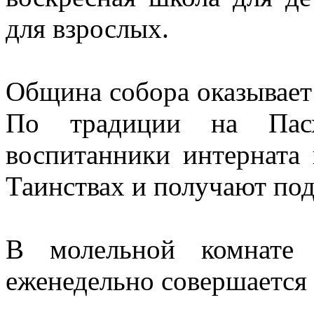
для взрослых.
Община собора оказывает
По традиции на Пас
воспитанники интерната
Таинствах и получают под
В молельной комнате 
еженедельно совершается