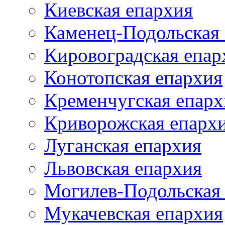
Киевская епархия
Каменец-Подольская
Кировоградская епар
Конотопская епархия
Кременчугская епарх
Криворожская епарх
Луганская епархия
Львовская епархия
Могилев-Подольская
Мукачевская епархия