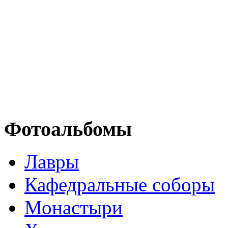
Фотоальбомы
Лавры
Кафедральные соборы
Монастыри