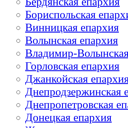
Бердянская епархия
Бориспольская епарх
Винницкая епархия
Волынская епархия
Владимир-Волынская
Горловская епархия
Джанкойская епархи
Днепродзержинская 
Днепропетровская еп
Донецкая епархия