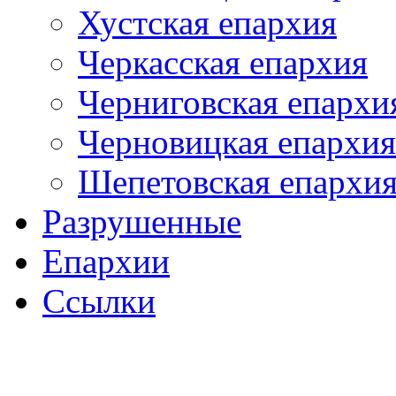
Хустская епархия
Черкасская епархия
Черниговская епархи
Черновицкая епархия
Шепетовская епархи
Разрушенные
Епархии
Ссылки