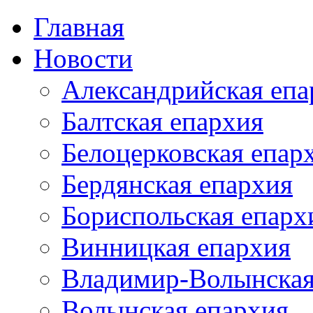
Главная
Новости
Александрийская епа
Балтская епархия
Белоцерковская епар
Бердянская епархия
Бориспольская епарх
Винницкая епархия
Владимир-Волынская
Волынская епархия