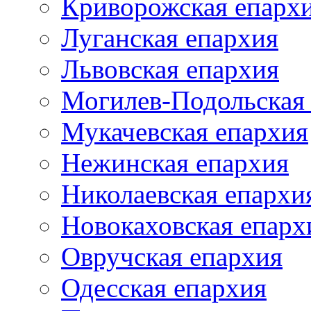
Криворожская епарх
Луганская епархия
Львовская епархия
Могилев-Подольская
Мукачевская епархия
Нежинская епархия
Николаевская епархи
Новокаховская епарх
Овручская епархия
Одесская епархия