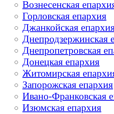
Вознесенская епархи
Горловская епархия
Джанкойская епархи
Днепродзержинская 
Днепропетровская еп
Донецкая епархия
Житомирская епархи
Запорожская епархия
Ивано-Франковская 
Изюмская епархия