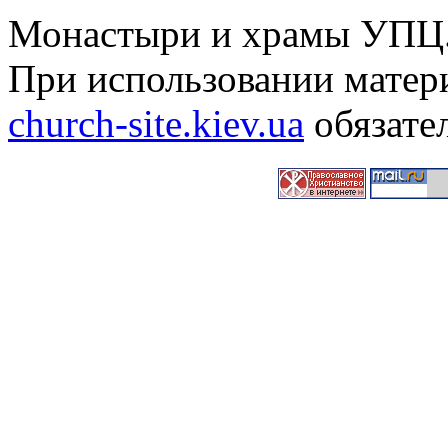
Монастыри и храмы УПЦ.
При использовании матери
church-site.kiev.ua
обязате