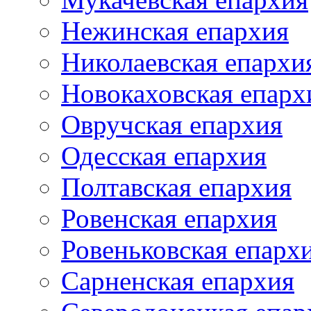
Нежинская епархия
Николаевская епархи
Новокаховская епарх
Овручская епархия
Одесская епархия
Полтавская епархия
Ровенская епархия
Ровеньковская епарх
Сарненская епархия