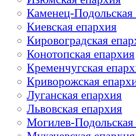
Каменец-Подольская
Киевская епархия
Кировоградская епар
Конотопская епархия
Кременчугская епарх
Криворожская епарх
Луганская епархия
Львовская епархия
Могилев-Подольская
Мукачевская епархия