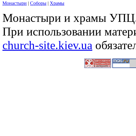
Монастыри
|
Соборы
|
Храмы
Монастыри и храмы УПЦ.
При использовании матери
church-site.kiev.ua
обязате