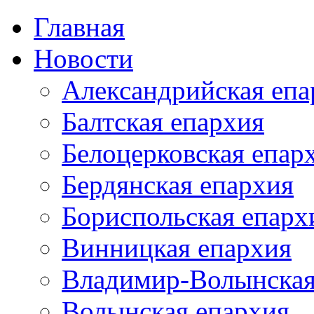
Главная
Новости
Александрийская епа
Балтская епархия
Белоцерковская епар
Бердянская епархия
Бориспольская епарх
Винницкая епархия
Владимир-Волынская
Волынская епархия