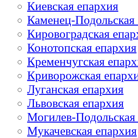
Киевская епархия
Каменец-Подольская
Кировоградская епар
Конотопская епархия
Кременчугская епарх
Криворожская епарх
Луганская епархия
Львовская епархия
Могилев-Подольская
Мукачевская епархия