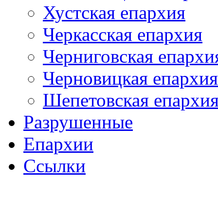
Хустская епархия
Черкасская епархия
Черниговская епархи
Черновицкая епархия
Шепетовская епархи
Разрушенные
Епархии
Ссылки