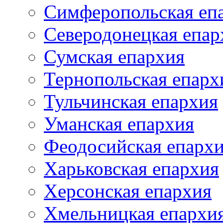
Симферопольская еп
Северодонецкая епар
Сумская епархия
Тернопольская епарх
Тульчинская епархия
Уманская епархия
Феодосийская епарх
Харьковская епархия
Херсонская епархия
Хмельницкая епархи