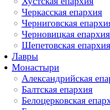
Хустская епархия
Черкасская епархия
Черниговская епархи
Черновицкая епархия
Шепетовская епархи
Лавры
Монастыри
Александрийская епа
Балтская епархия
Белоцерковская епар