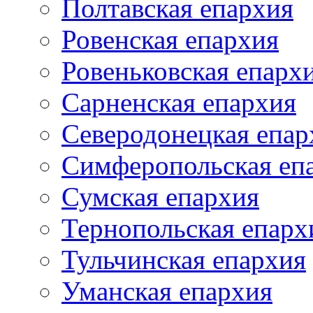
Полтавская епархия
Ровенская епархия
Ровеньковская епарх
Сарненская епархия
Северодонецкая епар
Симферопольская еп
Сумская епархия
Тернопольская епарх
Тульчинская епархия
Уманская епархия