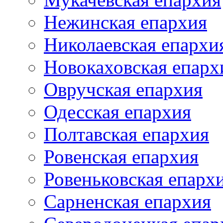
Нежинская епархия
Николаевская епархи
Новокаховская епарх
Овручская епархия
Одесская епархия
Полтавская епархия
Ровенская епархия
Ровеньковская епарх
Сарненская епархия