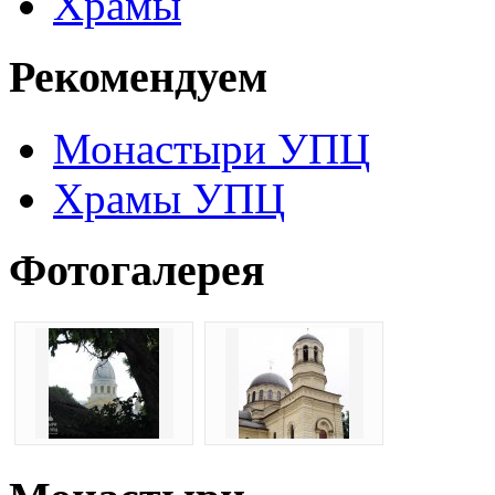
Храмы
Рекомендуем
Монастыри УПЦ
Храмы УПЦ
Фотогалерея