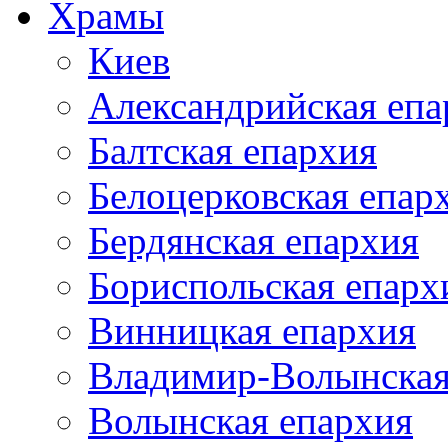
Храмы
Киев
Александрийская епа
Балтская епархия
Белоцерковская епар
Бердянская епархия
Бориспольская епарх
Винницкая епархия
Владимир-Волынская
Волынская епархия