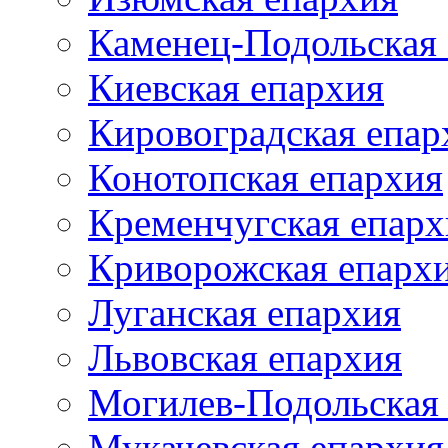
Каменец-Подольская
Киевская епархия
Кировоградская епар
Конотопская епархия
Кременчугская епарх
Криворожская епарх
Луганская епархия
Львовская епархия
Могилев-Подольская
Мукачевская епархия