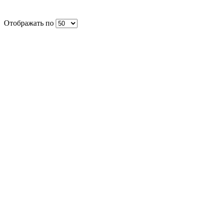
Отображать по