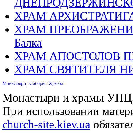
ДНЕПРОДЗЕРЖИНСК
ХРАМ АРХИСТРАТИГ
ХРАМ ПРЕОБРАЖЕНИЯ 
Балка
ХРАМ АПОСТОЛОВ П
ХРАМ СВЯТИТЕЛЯ Н
Монастыри
|
Соборы
|
Храмы
Монастыри и храмы УПЦ.
При использовании матери
church-site.kiev.ua
обязате