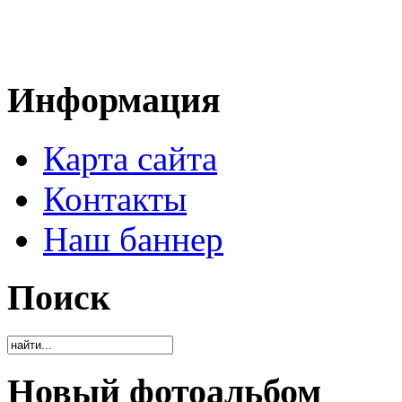
Информация
Карта сайта
Контакты
Наш баннер
Поиск
Новый фотоальбом