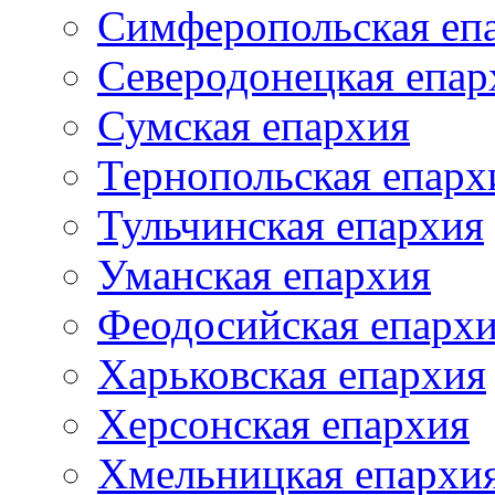
Симферопольская еп
Северодонецкая епар
Сумская епархия
Тернопольская епарх
Тульчинская епархия
Уманская епархия
Феодосийская епарх
Харьковская епархия
Херсонская епархия
Хмельницкая епархи