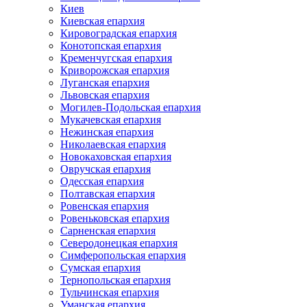
Киев
Киевская епархия
Кировоградская епархия
Конотопская епархия
Кременчугская епархия
Криворожская епархия
Луганская епархия
Львовская епархия
Могилев-Подольская епархия
Мукачевская епархия
Нежинская епархия
Николаевская епархия
Новокаховская епархия
Овручская епархия
Одесская епархия
Полтавская епархия
Ровенская епархия
Ровеньковская епархия
Сарненская епархия
Северодонецкая епархия
Симферопольская епархия
Сумская епархия
Тернопольская епархия
Тульчинская епархия
Уманская епархия