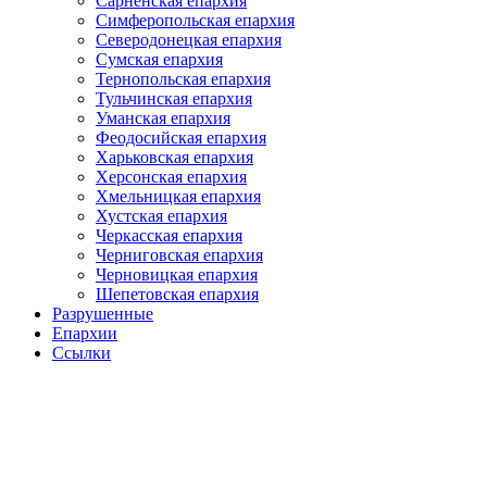
Сарненская епархия
Симферопольская епархия
Северодонецкая епархия
Сумская епархия
Тернопольская епархия
Тульчинская епархия
Уманская епархия
Феодосийская епархия
Харьковская епархия
Херсонская епархия
Хмельницкая епархия
Хустская епархия
Черкасская епархия
Черниговская епархия
Черновицкая епархия
Шепетовская епархия
Разрушенные
Епархии
Ссылки