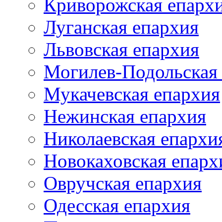
Криворожская епарх
Луганская епархия
Львовская епархия
Могилев-Подольская
Мукачевская епархия
Нежинская епархия
Николаевская епархи
Новокаховская епарх
Овручская епархия
Одесская епархия