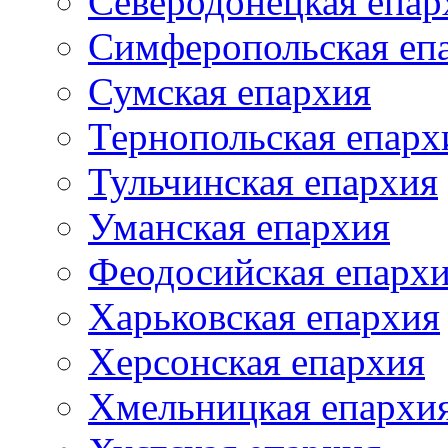
Северодонецкая епар
Симферопольская еп
Сумская епархия
Тернопольская епарх
Тульчинская епархия
Уманская епархия
Феодосийская епарх
Харьковская епархия
Херсонская епархия
Хмельницкая епархи