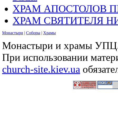
ХРАМ АПОСТОЛОВ П
ХРАМ СВЯТИТЕЛЯ Н
Монастыри
|
Соборы
|
Храмы
Монастыри и храмы УПЦ.
При использовании матери
church-site.kiev.ua
обязате