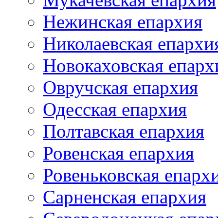
Нежинская епархия
Николаевская епархи
Новокаховская епарх
Овручская епархия
Одесская епархия
Полтавская епархия
Ровенская епархия
Ровеньковская епарх
Сарненская епархия