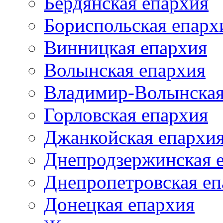
Бердянская епархия
Бориспольская епарх
Винницкая епархия
Волынская епархия
Владимир-Волынская
Горловская епархия
Джанкойская епархи
Днепродзержинская 
Днепропетровская еп
Донецкая епархия