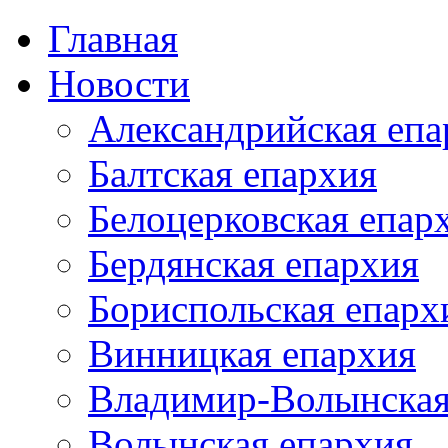
Главная
Новости
Александрийская епа
Балтская епархия
Белоцерковская епар
Бердянская епархия
Бориспольская епарх
Винницкая епархия
Владимир-Волынская
Волынская епархия