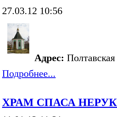
27.03.12 10:56
Адрес:
Полтавская 
Подробнее...
ХРАМ СПАСА НЕРУ