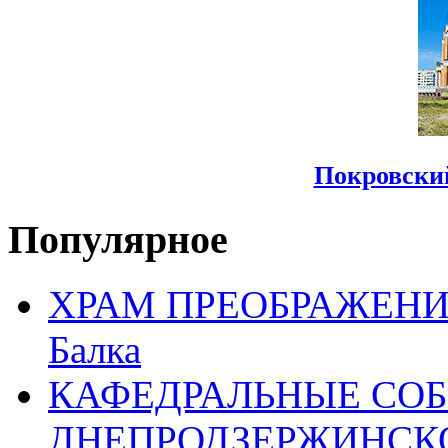
Покровски
Популярное
ХРАМ ПРЕОБРАЖЕНИЯ 
Балка
КАФЕДРАЛЬНЫЕ СО
ДНЕПРОДЗЕРЖИНСК