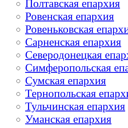
Полтавская епархия
Ровенская епархия
Ровеньковская епарх
Сарненская епархия
Северодонецкая епар
Симферопольская еп
Сумская епархия
Тернопольская епарх
Тульчинская епархия
Уманская епархия