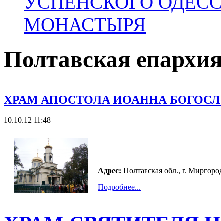
УСПЕНСКОГО ОДЕС
МОНАСТЫРЯ
Полтавская епархи
ХРАМ АПОСТОЛА ИОАННА БОГОСЛ
10.10.12 11:48
Адрес:
Полтавская обл., г. Миргоро
Подробнее...