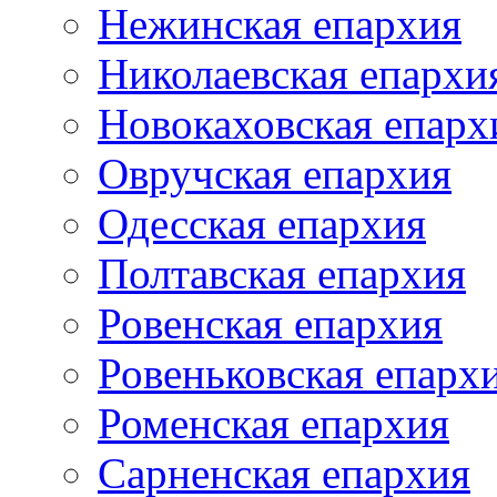
Нежинская епархия
Николаевская епархи
Новокаховская епарх
Овручская епархия
Одесская епархия
Полтавская епархия
Ровенская епархия
Ровеньковская епарх
Роменская епархия
Сарненская епархия