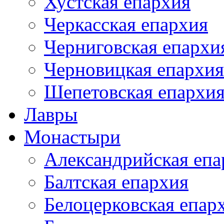
Хустская епархия
Черкасская епархия
Черниговская епархи
Черновицкая епархия
Шепетовская епархи
Лавры
Монастыри
Александрийская епа
Балтская епархия
Белоцерковская епар