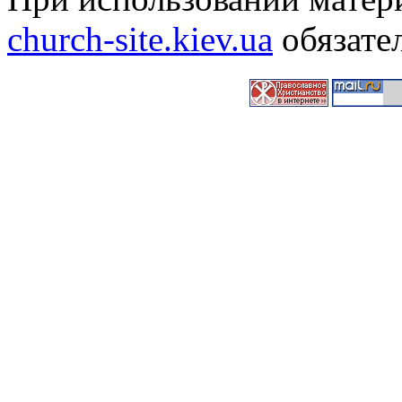
church-site.kiev.ua
обязате