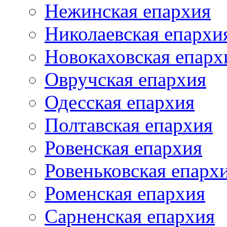
Нежинская епархия
Николаевская епархи
Новокаховская епарх
Овручская епархия
Одесская епархия
Полтавская епархия
Ровенская епархия
Ровеньковская епарх
Роменская епархия
Сарненская епархия