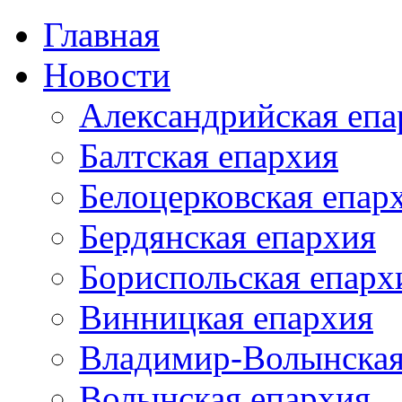
Главная
Новости
Александрийская епа
Балтская епархия
Белоцерковская епар
Бердянская епархия
Бориспольская епарх
Винницкая епархия
Владимир-Волынская
Волынская епархия