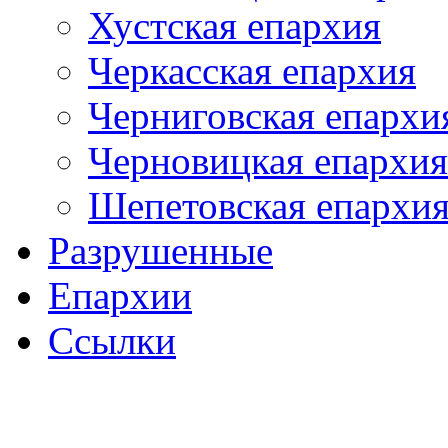
Хустская епархия
Черкасская епархия
Черниговская епархи
Черновицкая епархия
Шепетовская епархи
Разрушенные
Епархии
Ссылки