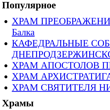
Популярное
ХРАМ ПРЕОБРАЖЕНИЯ 
Балка
КАФЕДРАЛЬНЫЕ СО
ДНЕПРОДЗЕРЖИНСК
ХРАМ АПОСТОЛОВ П
ХРАМ АРХИСТРАТИГ
ХРАМ СВЯТИТЕЛЯ Н
Храмы