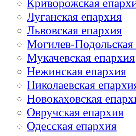
Криворожская епарх
Луганская епархия
Львовская епархия
Могилев-Подольская
Мукачевская епархия
Нежинская епархия
Николаевская епархи
Новокаховская епарх
Овручская епархия
Одесская епархия