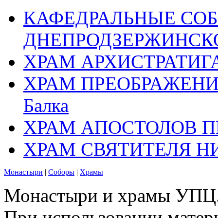
КАФЕДРАЛЬНЫЕ СО
ДНЕПРОДЗЕРЖИНСК
ХРАМ АРХИСТРАТИГ
ХРАМ ПРЕОБРАЖЕНИЯ 
Балка
ХРАМ АПОСТОЛОВ П
ХРАМ СВЯТИТЕЛЯ Н
Монастыри
|
Соборы
|
Храмы
Монастыри и храмы УПЦ.
При использовании матери