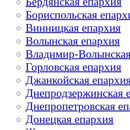
Бердянская епархия
Бориспольская епарх
Винницкая епархия
Волынская епархия
Владимир-Волынская
Горловская епархия
Джанкойская епархи
Днепродзержинская 
Днепропетровская еп
Донецкая епархия