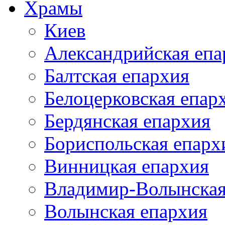
Храмы
Киев
Александрийская епа
Балтская епархия
Белоцерковская епар
Бердянская епархия
Бориспольская епарх
Винницкая епархия
Владимир-Волынская
Волынская епархия