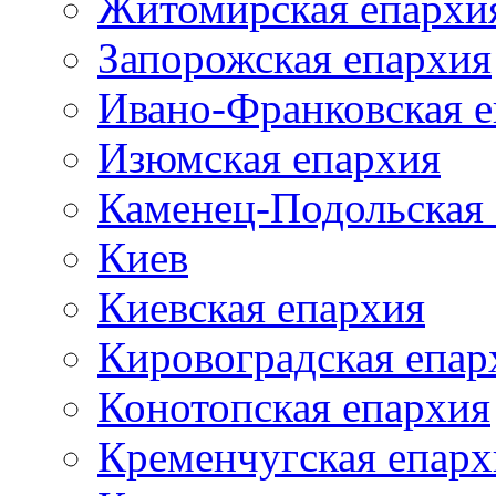
Житомирская епархи
Запорожская епархия
Ивано-Франковская 
Изюмская епархия
Каменец-Подольская
Киев
Киевская епархия
Кировоградская епар
Конотопская епархия
Кременчугская епарх