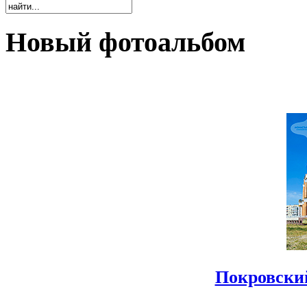
Новый фотоальбом
Покровски