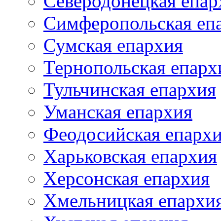
Северодонецкая епар
Симферопольская еп
Сумская епархия
Тернопольская епарх
Тульчинская епархия
Уманская епархия
Феодосийская епарх
Харьковская епархия
Херсонская епархия
Хмельницкая епархи