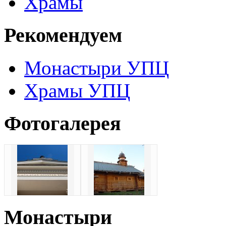
Храмы
Рекомендуем
Монастыри УПЦ
Храмы УПЦ
Фотогалерея
Монастыри