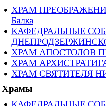
ХРАМ ПРЕОБРАЖЕНИЯ 
Балка
КАФЕДРАЛЬНЫЕ СО
ДНЕПРОДЗЕРЖИНСК
ХРАМ АПОСТОЛОВ П
ХРАМ АРХИСТРАТИГ
ХРАМ СВЯТИТЕЛЯ Н
Храмы
КАФЕДРАЛЬНЫЕ СО