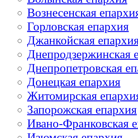
Вознесенская епархи
Горловская епархия
Джанкойская епархи
Днепродзержинская 
Днепропетровская еп
Донецкая епархия
Житомирская епархи
Запорожская епархия
Ивано-Франковская 
Изюмская епархия