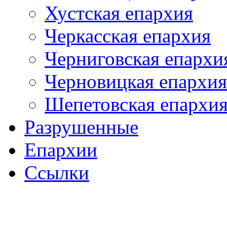
Хустская епархия
Черкасская епархия
Черниговская епархи
Черновицкая епархия
Шепетовская епархи
Разрушенные
Епархии
Ссылки