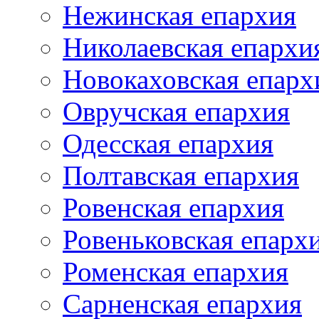
Нежинская епархия
Николаевская епархи
Новокаховская епарх
Овручская епархия
Одесская епархия
Полтавская епархия
Ровенская епархия
Ровеньковская епарх
Роменская епархия
Сарненская епархия