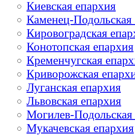
Киевская епархия
Каменец-Подольская
Кировоградская епар
Конотопская епархия
Кременчугская епарх
Криворожская епарх
Луганская епархия
Львовская епархия
Могилев-Подольская
Мукачевская епархия