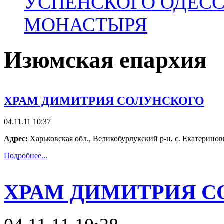
УСПЕНСКОГО ОДЕС
МОНАСТЫРЯ
Изюмская епархия
ХРАМ ДИМИТРИЯ СОЛУНСКОГО
04.11.11 10:37
Адрес:
Харьковская обл., Великобурлукский р-н, с. Екатеринов
Подробнее...
ХРАМ ДИМИТРИЯ С