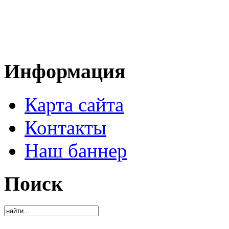
Информация
Карта сайта
Контакты
Наш баннер
Поиск