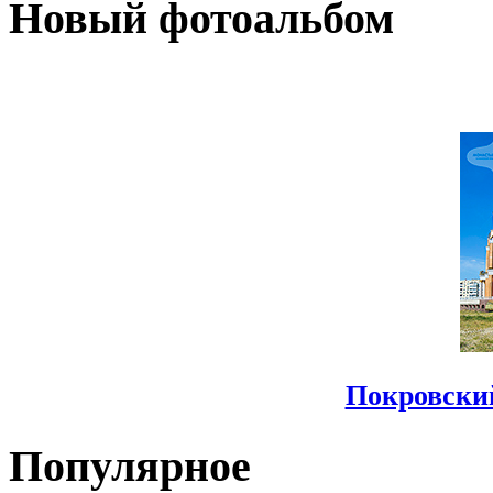
Новый фотоальбом
Покровски
Популярное