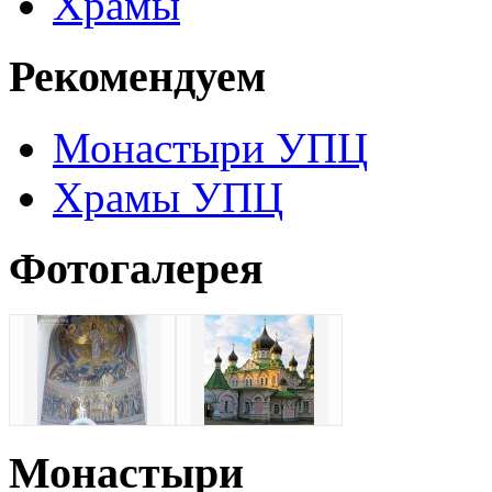
Храмы
Рекомендуем
Монастыри УПЦ
Храмы УПЦ
Фотогалерея
Монастыри