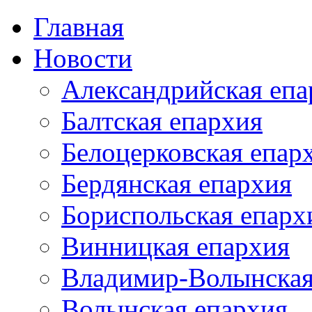
Главная
Новости
Александрийская епа
Балтская епархия
Белоцерковская епар
Бердянская епархия
Бориспольская епарх
Винницкая епархия
Владимир-Волынская
Волынская епархия