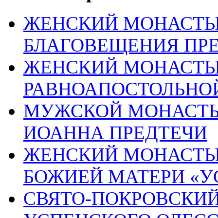
ЖЕНСКИЙ МОНАСТЫР
БЛАГОВЕЩЕНИЯ ПР
ЖЕНСКИЙ МОНАСТЫР
РАВНОАПОСТОЛЬНОЙ
МУЖСКОЙ МОНАСТЫР
ИОАННА ПРЕДТЕЧИ
ЖЕНСКИЙ МОНАСТЫР
БОЖИЕЙ МАТЕРИ «
СВЯТО-ПОКРОВСКИЙ