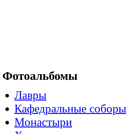
Фотоальбомы
Лавры
Кафедральные соборы
Монастыри