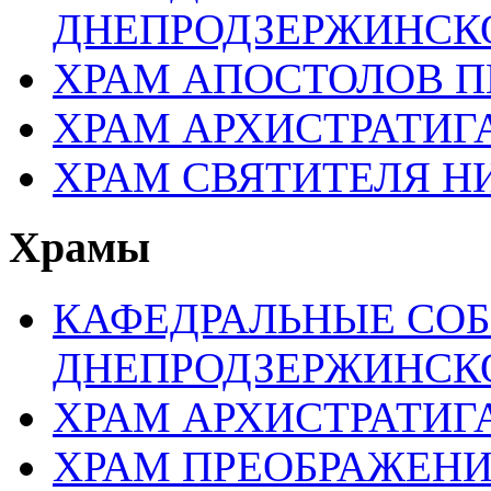
ДНЕПРОДЗЕРЖИНСК
ХРАМ АПОСТОЛОВ П
ХРАМ АРХИСТРАТИГ
ХРАМ СВЯТИТЕЛЯ Н
Храмы
КАФЕДРАЛЬНЫЕ СО
ДНЕПРОДЗЕРЖИНСК
ХРАМ АРХИСТРАТИГ
ХРАМ ПРЕОБРАЖЕНИЯ 