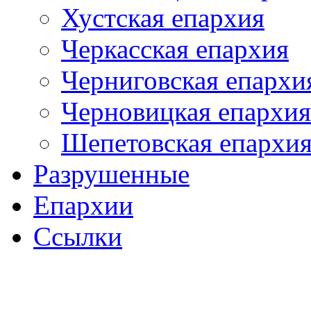
Хустская епархия
Черкасская епархия
Черниговская епархи
Черновицкая епархия
Шепетовская епархи
Разрушенные
Епархии
Ссылки