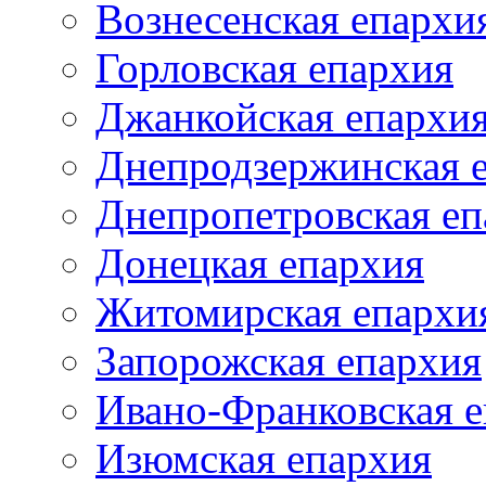
Вознесенская епархи
Горловская епархия
Джанкойская епархи
Днепродзержинская 
Днепропетровская еп
Донецкая епархия
Житомирская епархи
Запорожская епархия
Ивано-Франковская 
Изюмская епархия