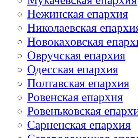
Нежинская епархия
Николаевская епархи
Новокаховская епарх
Овручская епархия
Одесская епархия
Полтавская епархия
Ровенская епархия
Ровеньковская епарх
Сарненская епархия