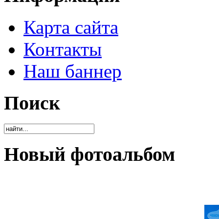
Карта сайта
Контакты
Наш баннер
Поиск
Новый фотоальбом