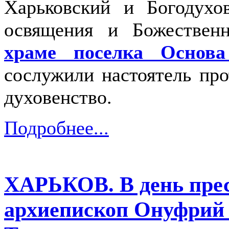
Харьковский и Богодух
освящения и Божестве
храме поселка Основа
сослужили настоятель пр
духовенство.
Подробнее...
ХАРЬКОВ. В день прес
архиепископ Онуфрий