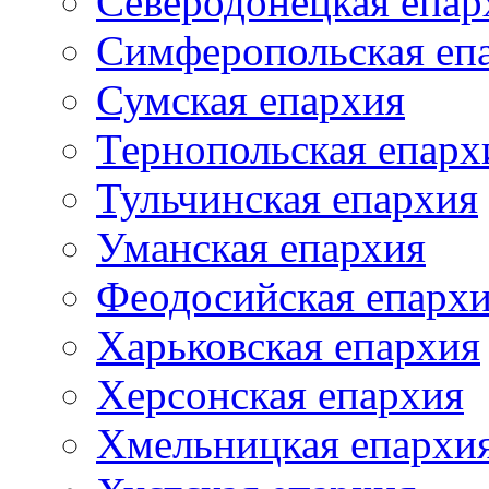
Северодонецкая епар
Симферопольская еп
Сумская епархия
Тернопольская епарх
Тульчинская епархия
Уманская епархия
Феодосийская епарх
Харьковская епархия
Херсонская епархия
Хмельницкая епархи