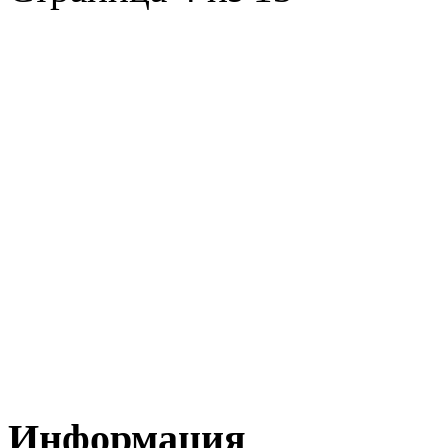
Информация