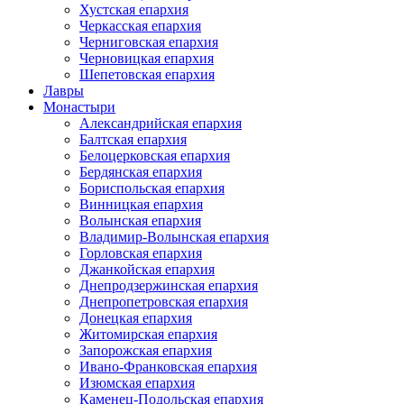
Хустская епархия
Черкасская епархия
Черниговская епархия
Черновицкая епархия
Шепетовская епархия
Лавры
Монастыри
Александрийская епархия
Балтская епархия
Белоцерковская епархия
Бердянская епархия
Бориспольская епархия
Винницкая епархия
Волынская епархия
Владимир-Волынская епархия
Горловская епархия
Джанкойская епархия
Днепродзержинская епархия
Днепропетровская епархия
Донецкая епархия
Житомирская епархия
Запорожская епархия
Ивано-Франковская епархия
Изюмская епархия
Каменец-Подольская епархия