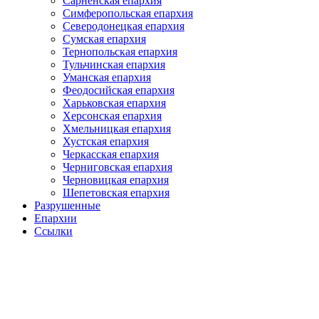
Сарненская епархия
Симферопольская епархия
Северодонецкая епархия
Сумская епархия
Тернопольская епархия
Тульчинская епархия
Уманская епархия
Феодосийская епархия
Харьковская епархия
Херсонская епархия
Хмельницкая епархия
Хустская епархия
Черкасская епархия
Черниговская епархия
Черновицкая епархия
Шепетовская епархия
Разрушенные
Епархии
Ссылки