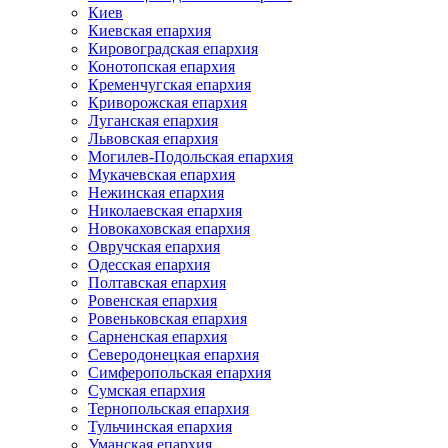
Киев
Киевская епархия
Кировоградская епархия
Конотопская епархия
Кременчугская епархия
Криворожская епархия
Луганская епархия
Львовская епархия
Могилев-Подольская епархия
Мукачевская епархия
Нежинская епархия
Николаевская епархия
Новокаховская епархия
Овручская епархия
Одесская епархия
Полтавская епархия
Ровенская епархия
Ровеньковская епархия
Сарненская епархия
Северодонецкая епархия
Симферопольская епархия
Сумская епархия
Тернопольская епархия
Тульчинская епархия
Уманская епархия