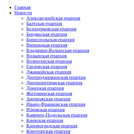
Главная
Новости
Александрийская епархия
Балтская епархия
Белоцерковская епархия
Бердянская епархия
Бориспольская епархия
Винницкая епархия
Владимир-Волынская епархия
Волынская епархия
Вознесенская епархия
Горловская епархия
Джанкойская епархия
Днепродзержинская епархия
Днепропетровская епархия
Донецкая епархия
Житомирская епархия
Запорожская епархия
Ивано-Франковская епархия
Изюмская епархия
Каменец-Подольская епархия
Киевская епархия
Кировоградская епархия
Конотопская епархия