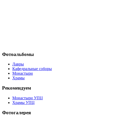
Фотоальбомы
Лавры
Кафедральные соборы
Монастыри
Храмы
Рекомендуем
Монастыри УПЦ
Храмы УПЦ
Фотогалерея