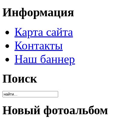
Информация
Карта сайта
Контакты
Наш баннер
Поиск
Новый фотоальбом