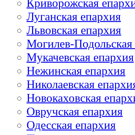
Криворожская епарх
Луганская епархия
Львовская епархия
Могилев-Подольская
Мукачевская епархия
Нежинская епархия
Николаевская епархи
Новокаховская епарх
Овручская епархия
Одесская епархия