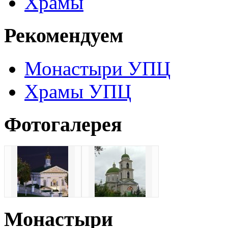
Храмы
Рекомендуем
Монастыри УПЦ
Храмы УПЦ
Фотогалерея
Монастыри