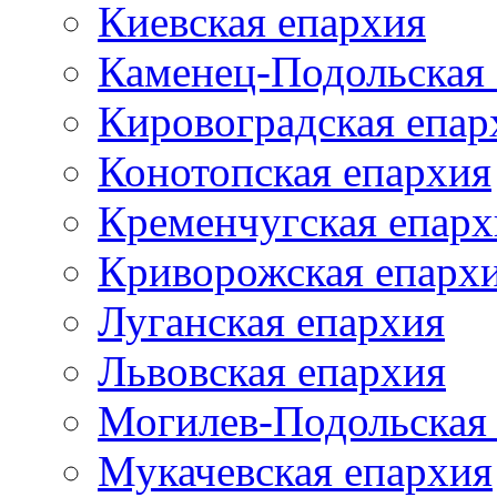
Киевская епархия
Каменец-Подольская
Кировоградская епар
Конотопская епархия
Кременчугская епарх
Криворожская епарх
Луганская епархия
Львовская епархия
Могилев-Подольская
Мукачевская епархия