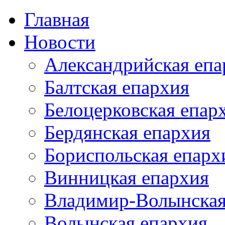
Главная
Новости
Александрийская епа
Балтская епархия
Белоцерковская епар
Бердянская епархия
Бориспольская епарх
Винницкая епархия
Владимир-Волынская
Волынская епархия