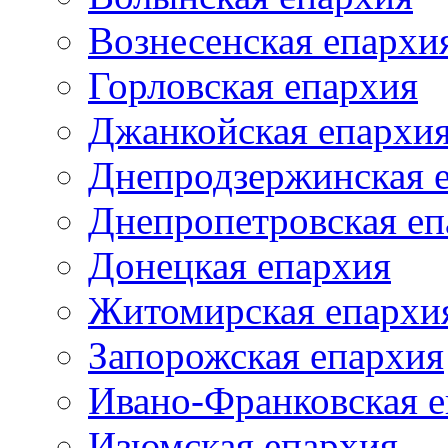
Вознесенская епархи
Горловская епархия
Джанкойская епархи
Днепродзержинская 
Днепропетровская еп
Донецкая епархия
Житомирская епархи
Запорожская епархия
Ивано-Франковская 
Изюмская епархия