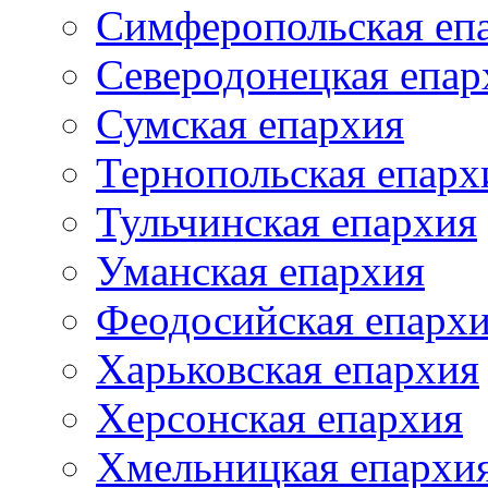
Симферопольская еп
Северодонецкая епар
Сумская епархия
Тернопольская епарх
Тульчинская епархия
Уманская епархия
Феодосийская епарх
Харьковская епархия
Херсонская епархия
Хмельницкая епархи