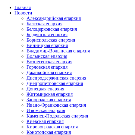
Главная
Новости
Александрийская епархия
Балтская епархия
Белоцерковская епархия
Бердянская епархия
Бориспольская епархия
Винницкая епархия
Владимир-Волынская епархия
Волынская епархия
Вознесенская епархия
Горловская епархия
Джанкойская епархия
Днепродзержинская епархия
Днепропетровская епархия
Донецкая епархия
Житомирская епархия
Запорожская епархия
Ивано-Франковская епархия
Изюмская епархия
Каменец-Подольская епархия
Киевская епархия
Кировоградская епархия
Конотопская епархия