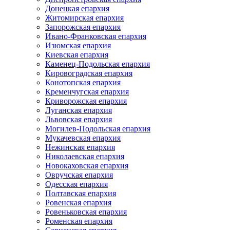
Донецкая епархия
Житомирская епархия
Запорожская епархия
Ивано-Франковская епархия
Изюмская епархия
Киевская епархия
Каменец-Подольская епархия
Кировоградская епархия
Конотопская епархия
Кременчугская епархия
Криворожская епархия
Луганская епархия
Львовская епархия
Могилев-Подольская епархия
Мукачевская епархия
Нежинская епархия
Николаевская епархия
Новокаховская епархия
Овручская епархия
Одесская епархия
Полтавская епархия
Ровенская епархия
Ровеньковская епархия
Роменская епархия