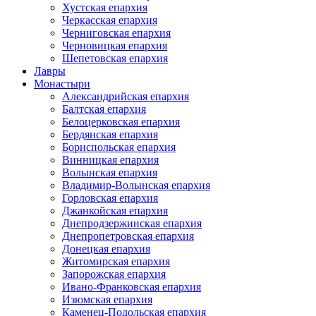
Хустская епархия
Черкасская епархия
Черниговская епархия
Черновицкая епархия
Шепетовская епархия
Лавры
Монастыри
Александрийская епархия
Балтская епархия
Белоцерковская епархия
Бердянская епархия
Бориспольская епархия
Винницкая епархия
Волынская епархия
Владимир-Волынская епархия
Горловская епархия
Джанкойская епархия
Днепродзержинская епархия
Днепропетровская епархия
Донецкая епархия
Житомирская епархия
Запорожская епархия
Ивано-Франковская епархия
Изюмская епархия
Каменец-Подольская епархия