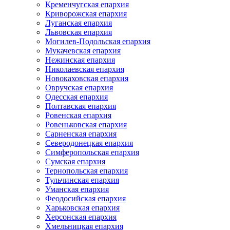
Кременчугская епархия
Криворожская епархия
Луганская епархия
Львовская епархия
Могилев-Подольская епархия
Мукачевская епархия
Нежинская епархия
Николаевская епархия
Новокаховская епархия
Овручская епархия
Одесская епархия
Полтавская епархия
Ровенская епархия
Ровеньковская епархия
Сарненская епархия
Северодонецкая епархия
Симферопольская епархия
Сумская епархия
Тернопольская епархия
Тульчинская епархия
Уманская епархия
Феодосийская епархия
Харьковская епархия
Херсонская епархия
Хмельницкая епархия