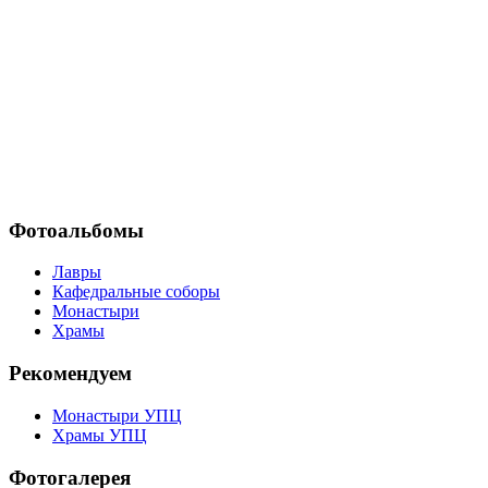
Фотоальбомы
Лавры
Кафедральные соборы
Монастыри
Храмы
Рекомендуем
Монастыри УПЦ
Храмы УПЦ
Фотогалерея