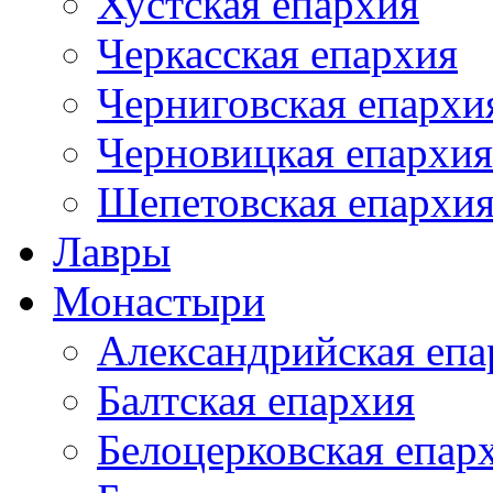
Хустская епархия
Черкасская епархия
Черниговская епархи
Черновицкая епархия
Шепетовская епархи
Лавры
Монастыри
Александрийская епа
Балтская епархия
Белоцерковская епар