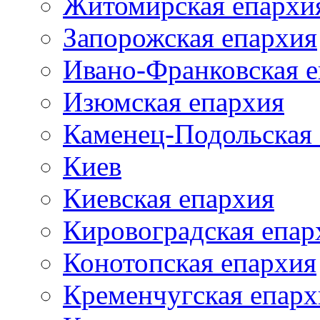
Житомирская епархи
Запорожская епархия
Ивано-Франковская 
Изюмская епархия
Каменец-Подольская
Киев
Киевская епархия
Кировоградская епар
Конотопская епархия
Кременчугская епарх