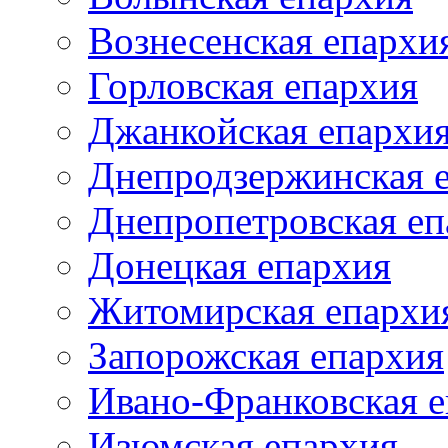
Вознесенская епархи
Горловская епархия
Джанкойская епархи
Днепродзержинская 
Днепропетровская еп
Донецкая епархия
Житомирская епархи
Запорожская епархия
Ивано-Франковская 
Изюмская епархия