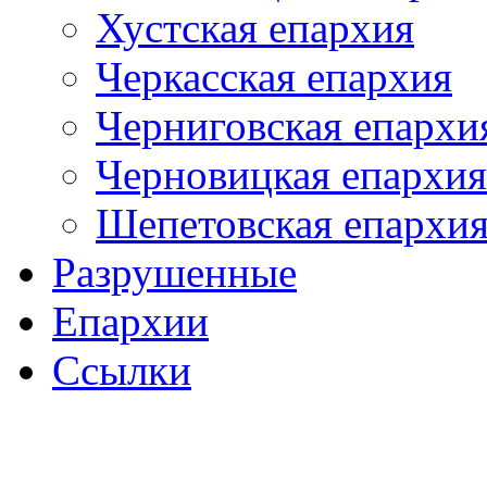
Хустская епархия
Черкасская епархия
Черниговская епархи
Черновицкая епархия
Шепетовская епархи
Разрушенные
Епархии
Ссылки