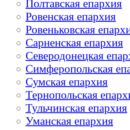
Полтавская епархия
Ровенская епархия
Ровеньковская епарх
Сарненская епархия
Северодонецкая епар
Симферопольская еп
Сумская епархия
Тернопольская епарх
Тульчинская епархия
Уманская епархия