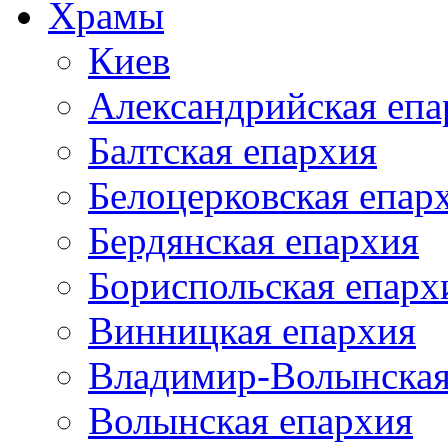
Храмы
Киев
Александрийская епа
Балтская епархия
Белоцерковская епар
Бердянская епархия
Бориспольская епарх
Винницкая епархия
Владимир-Волынская
Волынская епархия