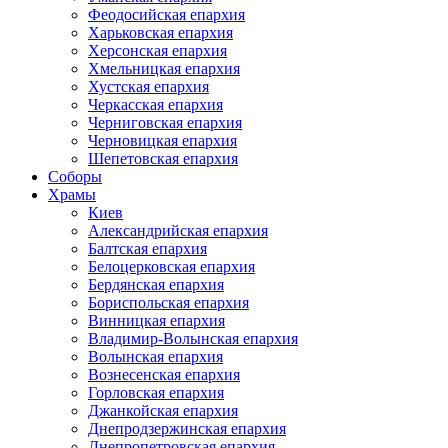
Феодосийская епархия
Харьковская епархия
Херсонская епархия
Хмельницкая епархия
Хустская епархия
Черкасская епархия
Черниговская епархия
Черновицкая епархия
Шепетовская епархия
Соборы
Храмы
Киев
Александрийская епархия
Балтская епархия
Белоцерковская епархия
Бердянская епархия
Бориспольская епархия
Винницкая епархия
Владимир-Волынская епархия
Волынская епархия
Вознесенская епархия
Горловская епархия
Джанкойская епархия
Днепродзержинская епархия
Днепропетровская епархия