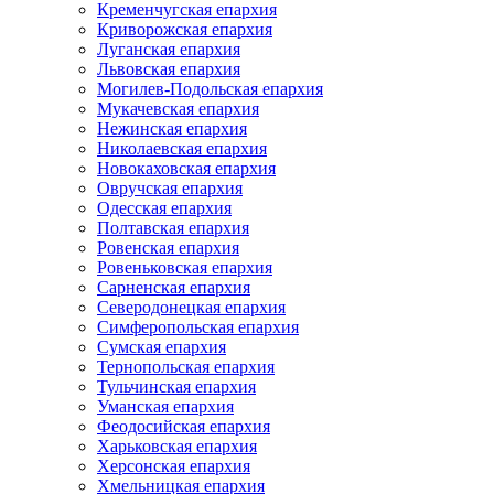
Кременчугская епархия
Криворожская епархия
Луганская епархия
Львовская епархия
Могилев-Подольская епархия
Мукачевская епархия
Нежинская епархия
Николаевская епархия
Новокаховская епархия
Овручская епархия
Одесская епархия
Полтавская епархия
Ровенская епархия
Ровеньковская епархия
Сарненская епархия
Северодонецкая епархия
Симферопольская епархия
Сумская епархия
Тернопольская епархия
Тульчинская епархия
Уманская епархия
Феодосийская епархия
Харьковская епархия
Херсонская епархия
Хмельницкая епархия