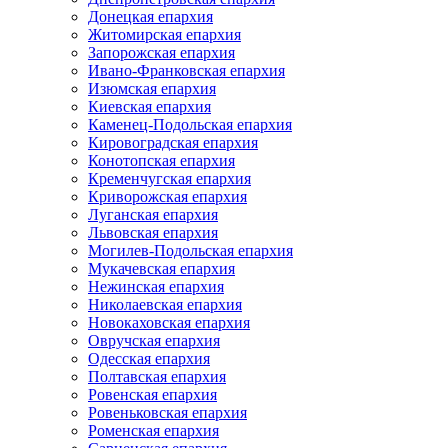
Донецкая епархия
Житомирская епархия
Запорожская епархия
Ивано-Франковская епархия
Изюмская епархия
Киевская епархия
Каменец-Подольская епархия
Кировоградская епархия
Конотопская епархия
Кременчугская епархия
Криворожская епархия
Луганская епархия
Львовская епархия
Могилев-Подольская епархия
Мукачевская епархия
Нежинская епархия
Николаевская епархия
Новокаховская епархия
Овручская епархия
Одесская епархия
Полтавская епархия
Ровенская епархия
Ровеньковская епархия
Роменская епархия