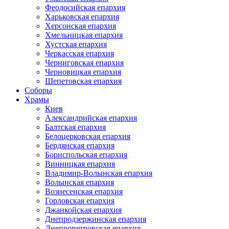
Феодосийская епархия
Харьковская епархия
Херсонская епархия
Хмельницкая епархия
Хустская епархия
Черкасская епархия
Черниговская епархия
Черновицкая епархия
Шепетовская епархия
Соборы
Храмы
Киев
Александрийская епархия
Балтская епархия
Белоцерковская епархия
Бердянская епархия
Бориспольская епархия
Винницкая епархия
Владимир-Волынская епархия
Волынская епархия
Вознесенская епархия
Горловская епархия
Джанкойская епархия
Днепродзержинская епархия
Днепропетровская епархия