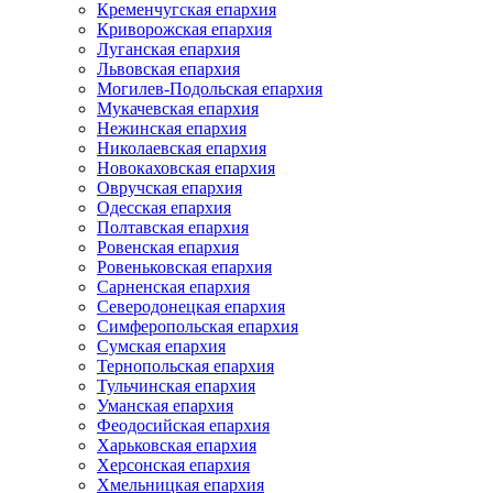
Кременчугская епархия
Криворожская епархия
Луганская епархия
Львовская епархия
Могилев-Подольская епархия
Мукачевская епархия
Нежинская епархия
Николаевская епархия
Новокаховская епархия
Овручская епархия
Одесская епархия
Полтавская епархия
Ровенская епархия
Ровеньковская епархия
Сарненская епархия
Северодонецкая епархия
Симферопольская епархия
Сумская епархия
Тернопольская епархия
Тульчинская епархия
Уманская епархия
Феодосийская епархия
Харьковская епархия
Херсонская епархия
Хмельницкая епархия