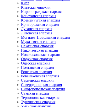
Киев
Киевская епархия
Кировоградская епархия
Конотопская епархия
Кременчугская епархия
Криворожская епархия
Луганская епархия
Львовская епархия
Могилев-Подольская епархия
Мукачевская епархия
Нежинская епархия
Николаевская епархия
Новокаховская епархия
Овручская епархия
Одесская епархия
Полтавская епархия
Ровенская епархия
Ровеньковская епархия
Сарненская епархия
Северодонецкая епархия
Симферопольская епархия
Сумская епархия
Тернопольская епархия
Тульчинская епархия
Уманская епархия