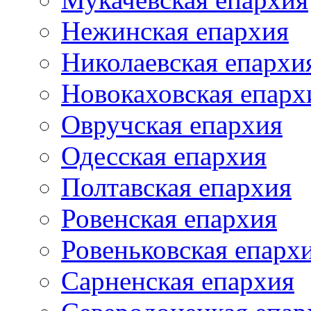
Нежинская епархия
Николаевская епархи
Новокаховская епарх
Овручская епархия
Одесская епархия
Полтавская епархия
Ровенская епархия
Ровеньковская епарх
Сарненская епархия