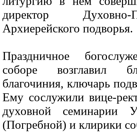
литургию
в нем
соверш
директор
Духовно
-
П
Архиерейского
подворья
.
Праздничное богослуже
соборе
возглавил
б
благочиния
,
ключарь
подв
Ему
сослужили
вице
-
рек
духовной
семинарии
(
Погребной
) и
клирики
со