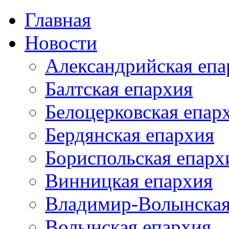
Главная
Новости
Александрийская епа
Балтская епархия
Белоцерковская епар
Бердянская епархия
Бориспольская епарх
Винницкая епархия
Владимир-Волынская
Волынская епархия