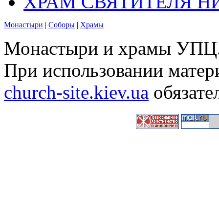
ХРАМ СВЯТИТЕЛЯ Н
Монастыри
|
Соборы
|
Храмы
Монастыри и храмы УПЦ.
При использовании матери
church-site.kiev.ua
обязате