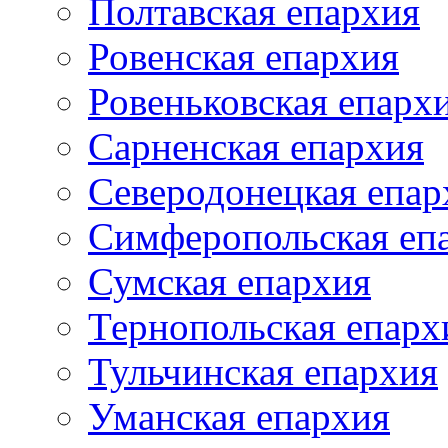
Полтавская епархия
Ровенская епархия
Ровеньковская епарх
Сарненская епархия
Северодонецкая епар
Симферопольская еп
Сумская епархия
Тернопольская епарх
Тульчинская епархия
Уманская епархия