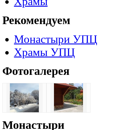
Храмы
Рекомендуем
Монастыри УПЦ
Храмы УПЦ
Фотогалерея
Монастыри