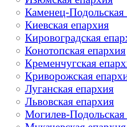
Каменец-Подольская
Киевская епархия
Кировоградская епар
Конотопская епархия
Кременчугская епарх
Криворожская епарх
Луганская епархия
Львовская епархия
Могилев-Подольская
Мукачевская епархия