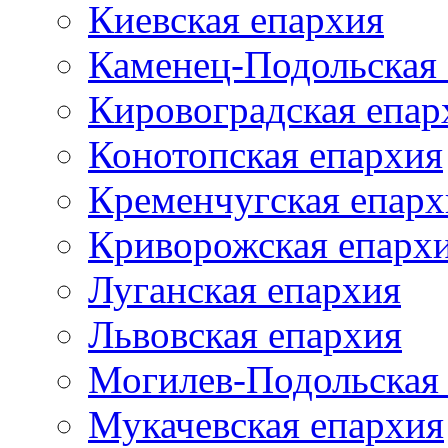
Киевская епархия
Каменец-Подольская
Кировоградская епар
Конотопская епархия
Кременчугская епарх
Криворожская епарх
Луганская епархия
Львовская епархия
Могилев-Подольская
Мукачевская епархия