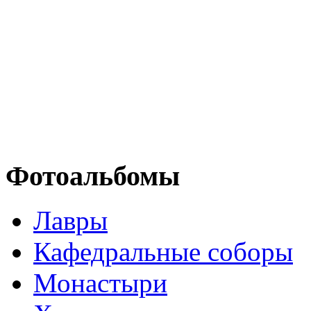
Фотоальбомы
Лавры
Кафедральные соборы
Монастыри