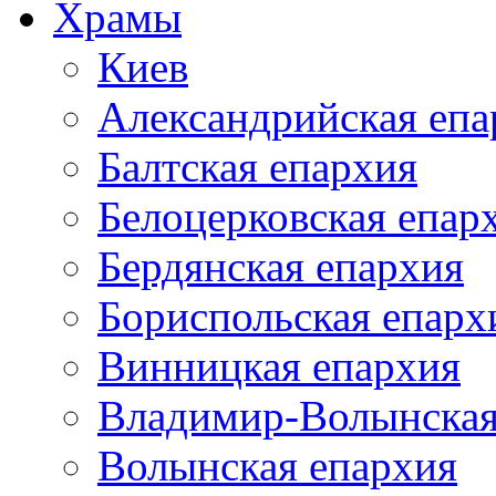
Храмы
Киев
Александрийская епа
Балтская епархия
Белоцерковская епар
Бердянская епархия
Бориспольская епарх
Винницкая епархия
Владимир-Волынская
Волынская епархия