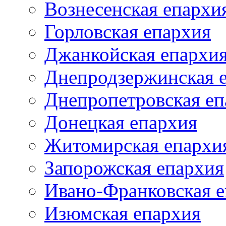
Вознесенская епархи
Горловская епархия
Джанкойская епархи
Днепродзержинская 
Днепропетровская еп
Донецкая епархия
Житомирская епархи
Запорожская епархия
Ивано-Франковская 
Изюмская епархия