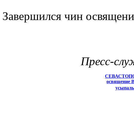
Завершился чин освящени
Пресс-слу
СЕВАСТОПОЛ
освящение 
усыпал