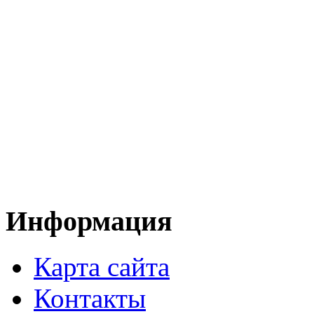
Информация
Карта сайта
Контакты