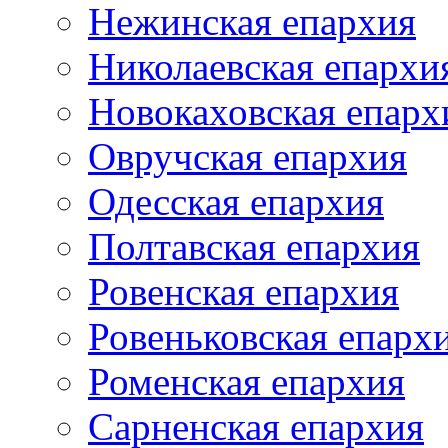
Нежинская епархия
Николаевская епархи
Новокаховская епарх
Овручская епархия
Одесская епархия
Полтавская епархия
Ровенская епархия
Ровеньковская епарх
Роменская епархия
Сарненская епархия