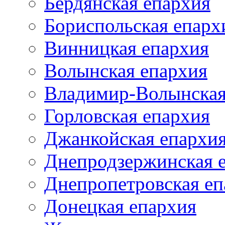
Бердянская епархия
Бориспольская епарх
Винницкая епархия
Волынская епархия
Владимир-Волынская
Горловская епархия
Джанкойская епархи
Днепродзержинская 
Днепропетровская еп
Донецкая епархия