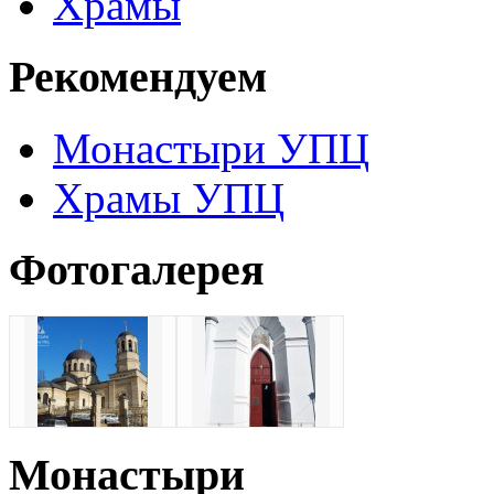
Храмы
Рекомендуем
Монастыри УПЦ
Храмы УПЦ
Фотогалерея
Монастыри