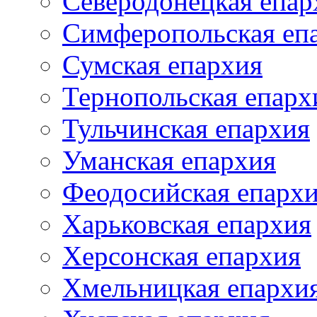
Северодонецкая епар
Симферопольская еп
Сумская епархия
Тернопольская епарх
Тульчинская епархия
Уманская епархия
Феодосийская епарх
Харьковская епархия
Херсонская епархия
Хмельницкая епархи