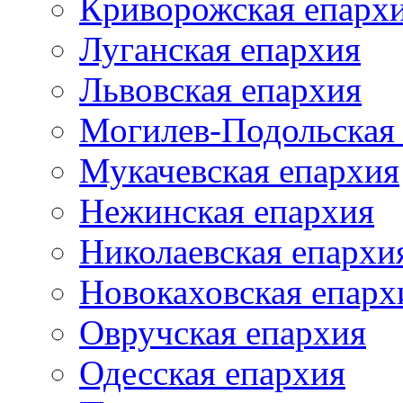
Криворожская епарх
Луганская епархия
Львовская епархия
Могилев-Подольская
Мукачевская епархия
Нежинская епархия
Николаевская епархи
Новокаховская епарх
Овручская епархия
Одесская епархия