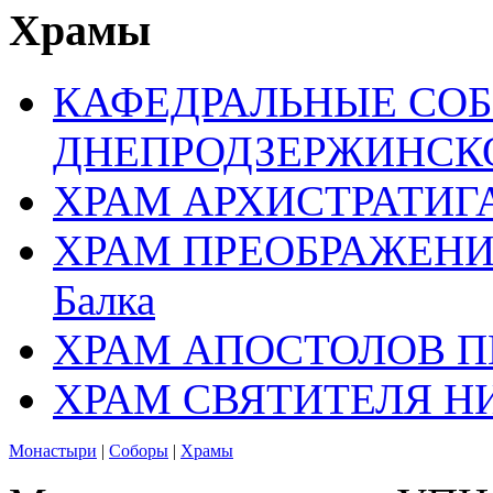
Храмы
КАФЕДРАЛЬНЫЕ СО
ДНЕПРОДЗЕРЖИНСК
ХРАМ АРХИСТРАТИГ
ХРАМ ПРЕОБРАЖЕНИЯ 
Балка
ХРАМ АПОСТОЛОВ П
ХРАМ СВЯТИТЕЛЯ Н
Монастыри
|
Соборы
|
Храмы