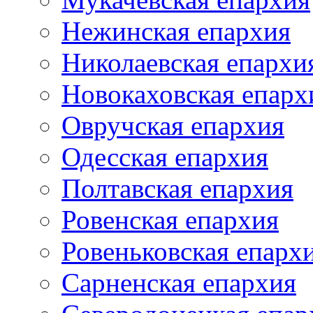
Нежинская епархия
Николаевская епархи
Новокаховская епарх
Овручская епархия
Одесская епархия
Полтавская епархия
Ровенская епархия
Ровеньковская епарх
Сарненская епархия