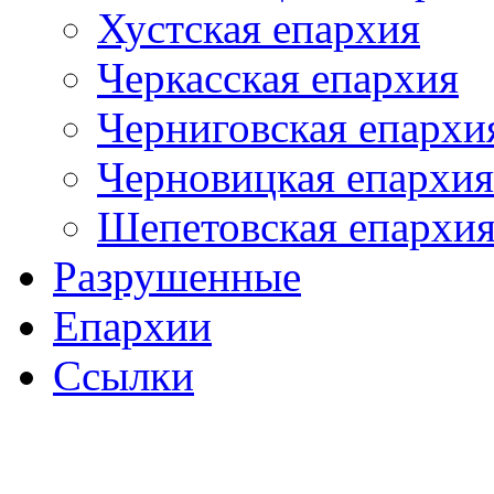
Хустская епархия
Черкасская епархия
Черниговская епархи
Черновицкая епархия
Шепетовская епархи
Разрушенные
Епархии
Ссылки