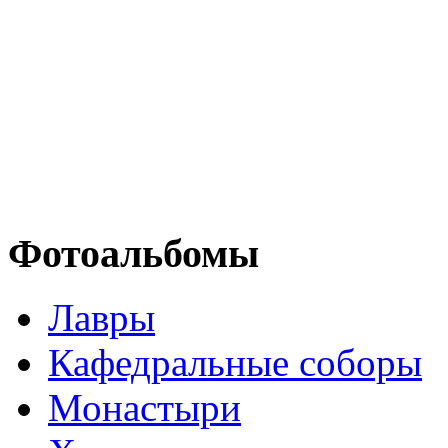
Фотоальбомы
Лавры
Кафедральные соборы
Монастыри