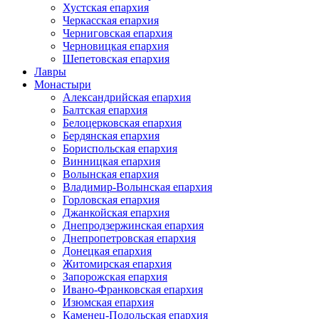
Хустская епархия
Черкасская епархия
Черниговская епархия
Черновицкая епархия
Шепетовская епархия
Лавры
Монастыри
Александрийская епархия
Балтская епархия
Белоцерковская епархия
Бердянская епархия
Бориспольская епархия
Винницкая епархия
Волынская епархия
Владимир-Волынская епархия
Горловская епархия
Джанкойская епархия
Днепродзержинская епархия
Днепропетровская епархия
Донецкая епархия
Житомирская епархия
Запорожская епархия
Ивано-Франковская епархия
Изюмская епархия
Каменец-Подольская епархия