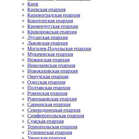
Киев
Киевская епархия
Кировоградская епархия
Конотопская епархия
Кременчугская епархия
Криворожская епархия
Луганская епархия
Львовская епархия
Могилев-Подольская епархия
Мукачевская епархия
Нежинская епархия
Николаевская епархия
Новокаховская епархия
Овручская епархия
Одесская епархия
Полтавская епархия
Ровенская епархия
Ровеньковская епархия
Сарненская епархия
Северодонецкая епархия
Симферопольская епархия
Сумская епархия
Тернопольская епархия
Тульчинская епархия
Уманская епархия