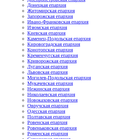
Донецкая епархия
Житомирская епархия
Запорожская епархия
Ивано-Франковская епархия
Изюмская епархия
Киевская епархия
Каменец-Подольская епархия
Кировоградская епархия
Конотопская епархия
Кременчугская епархия
Криворожская епархия
Луганская епархия
Львовская епархия
Могилев-Подольская епархия
Мукачевская епархия
Нежинская епархия
Николаевская епархия
Новокаховская епархия
Овручская епархия
Одесская епархия
Полтавская епархия
Ровенская епархия
Ровеньковская епархия
Роменская епархия