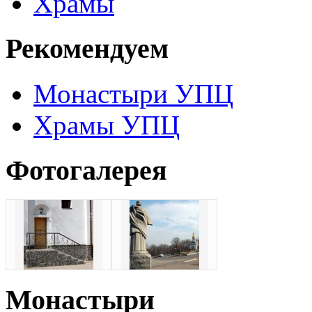
Храмы
Рекомендуем
Монастыри УПЦ
Храмы УПЦ
Фотогалерея
Монастыри