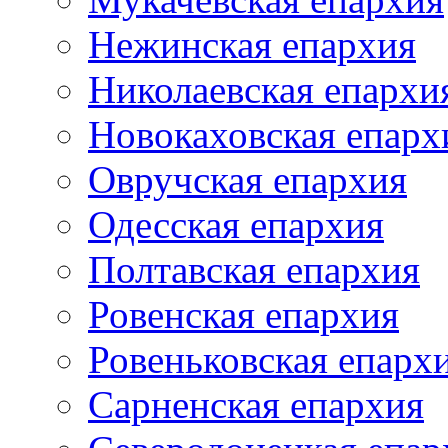
Нежинская епархия
Николаевская епархи
Новокаховская епарх
Овручская епархия
Одесская епархия
Полтавская епархия
Ровенская епархия
Ровеньковская епарх
Сарненская епархия