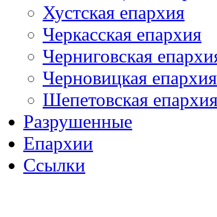
Хустская епархия
Черкасская епархия
Черниговская епархи
Черновицкая епархия
Шепетовская епархи
Разрушенные
Епархии
Ссылки