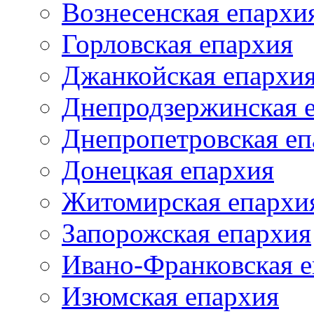
Вознесенская епархи
Горловская епархия
Джанкойская епархи
Днепродзержинская 
Днепропетровская еп
Донецкая епархия
Житомирская епархи
Запорожская епархия
Ивано-Франковская 
Изюмская епархия