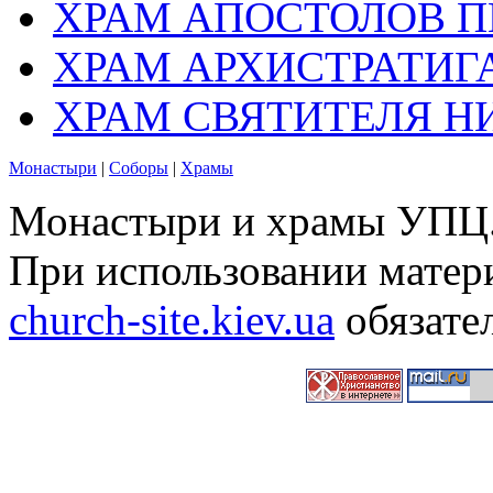
ХРАМ АПОСТОЛОВ П
ХРАМ АРХИСТРАТИГ
ХРАМ СВЯТИТЕЛЯ Н
Монастыри
|
Соборы
|
Храмы
Монастыри и храмы УПЦ.
При использовании матери
church-site.kiev.ua
обязате