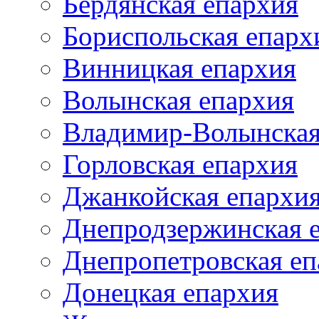
Бердянская епархия
Бориспольская епарх
Винницкая епархия
Волынская епархия
Владимир-Волынская
Горловская епархия
Джанкойская епархи
Днепродзержинская 
Днепропетровская еп
Донецкая епархия