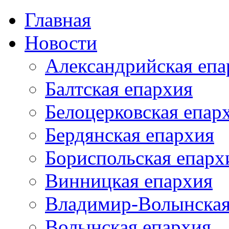
Главная
Новости
Александрийская епа
Балтская епархия
Белоцерковская епар
Бердянская епархия
Бориспольская епарх
Винницкая епархия
Владимир-Волынская
Волынская епархия