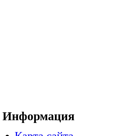
Информация
Карта сайта