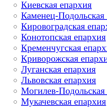
Киевская епархия
Каменец-Подольская
Кировоградская епар
Конотопская епархия
Кременчугская епарх
Криворожская епарх
Луганская епархия
Львовская епархия
Могилев-Подольская
Мукачевская епархия