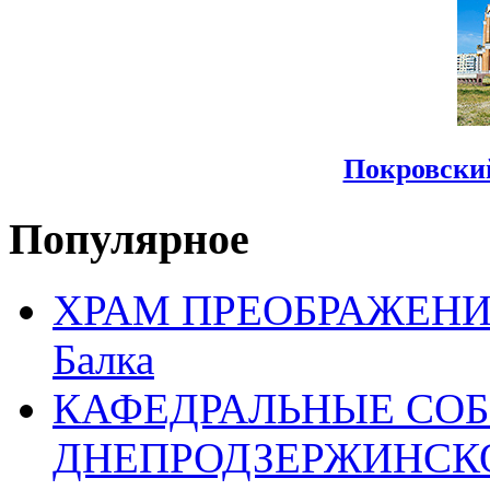
Покровски
Популярное
ХРАМ ПРЕОБРАЖЕНИЯ 
Балка
КАФЕДРАЛЬНЫЕ СО
ДНЕПРОДЗЕРЖИНСК