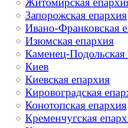
Житомирская епархи
Запорожская епархия
Ивано-Франковская 
Изюмская епархия
Каменец-Подольская
Киев
Киевская епархия
Кировоградская епар
Конотопская епархия
Кременчугская епарх