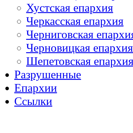
Хустская епархия
Черкасская епархия
Черниговская епархи
Черновицкая епархия
Шепетовская епархи
Разрушенные
Епархии
Ссылки