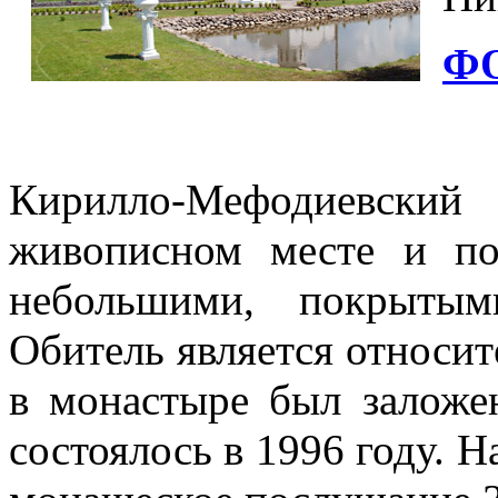
Ф
Кирилло-Мефодиевски
живописном месте и по
небольшими, покрытым
Обитель является относи
в монастыре был заложен
состоялось в 1996 году. Н