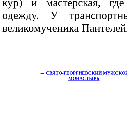
кур) и мастерская, г
одежду. У транспортн
великомученика Пантелей
←
СВЯТО-ГЕОРГИЕВСКИЙ МУЖСКО
МОНАСТЫРЬ