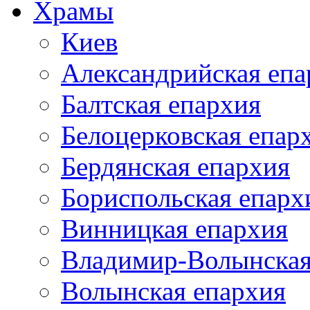
Храмы
Киев
Александрийская епа
Балтская епархия
Белоцерковская епар
Бердянская епархия
Бориспольская епарх
Винницкая епархия
Владимир-Волынская
Волынская епархия