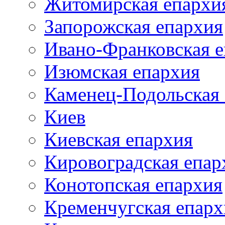
Житомирская епархи
Запорожская епархия
Ивано-Франковская 
Изюмская епархия
Каменец-Подольская
Киев
Киевская епархия
Кировоградская епар
Конотопская епархия
Кременчугская епарх