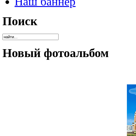
Наш баннер
Поиск
Новый фотоальбом