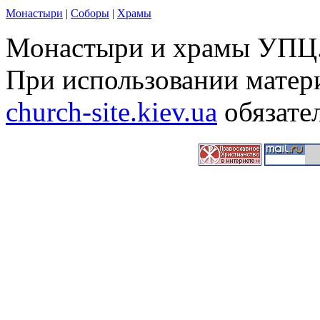
Монастыри
|
Соборы
|
Храмы
Монастыри и храмы УПЦ.
При использовании матери
church-site.kiev.ua
обязате