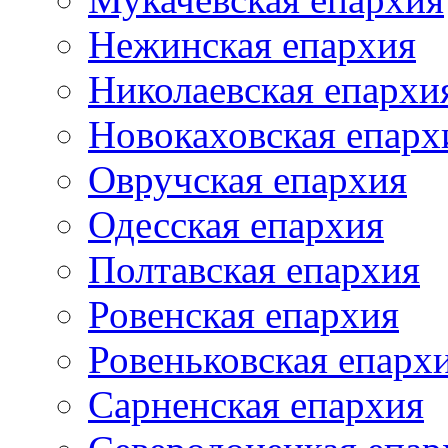
Нежинская епархия
Николаевская епархи
Новокаховская епарх
Овручская епархия
Одесская епархия
Полтавская епархия
Ровенская епархия
Ровеньковская епарх
Сарненская епархия