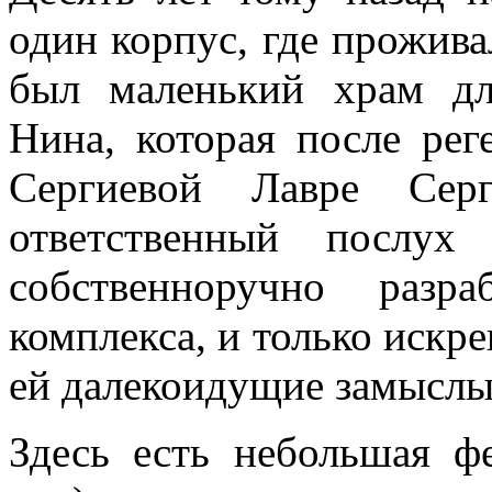
один корпус, где прожива
был маленький храм дл
Нина, которая после рег
Сергиевой Лавре Серг
ответственный послу
собственноручно разр
комплекса, и только искр
ей далекоидущие замыслы
Здесь есть небольшая ф