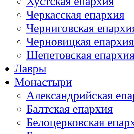
Хустская епархия
Черкасская епархия
Черниговская епархи
Черновицкая епархия
Шепетовская епархи
Лавры
Монастыри
Александрийская епа
Балтская епархия
Белоцерковская епар