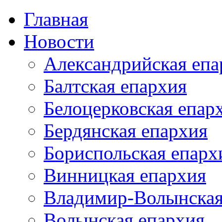
Главная
Новости
Александрийская епа
Балтская епархия
Белоцерковская епар
Бердянская епархия
Бориспольская епарх
Винницкая епархия
Владимир-Волынская
Волынская епархия