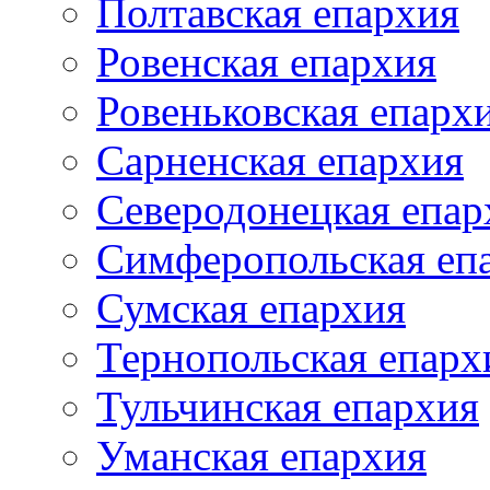
Полтавская епархия
Ровенская епархия
Ровеньковская епарх
Сарненская епархия
Северодонецкая епар
Симферопольская еп
Сумская епархия
Тернопольская епарх
Тульчинская епархия
Уманская епархия