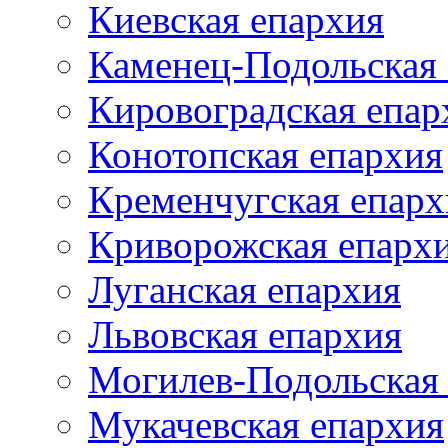
Киевская епархия
Каменец-Подольская
Кировоградская епар
Конотопская епархия
Кременчугская епарх
Криворожская епарх
Луганская епархия
Львовская епархия
Могилев-Подольская
Мукачевская епархия