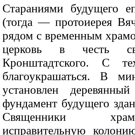
Стараниями будущего е
(тогда — протоиерея Вяч
рядом с временным храмо
церковь в честь св
Кронштадтского. С т
благоукрашаться. В м
установлен деревянный
фундамент будущего здан
Священники храм
исправительную колони