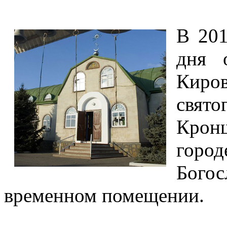
В 201
дня 
Киро
свят
Крон
горо
Бого
временном помещении.