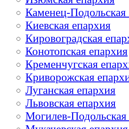
Каменец-Подольская
Киевская епархия
Кировоградская епар
Конотопская епархия
Кременчугская епарх
Криворожская епарх
Луганская епархия
Львовская епархия
Могилев-Подольская
Мукачевская епархия