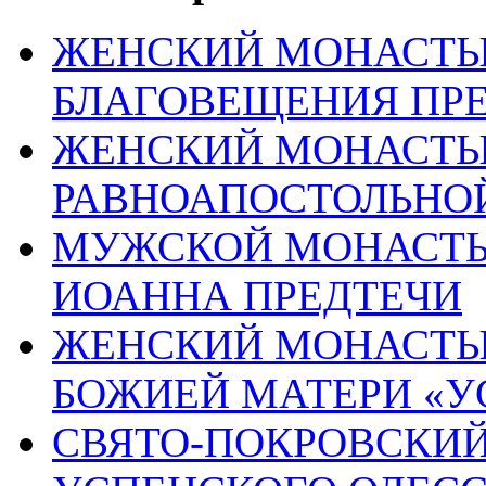
ЖЕНСКИЙ МОНАСТЫР
БЛАГОВЕЩЕНИЯ ПР
ЖЕНСКИЙ МОНАСТЫР
РАВНОАПОСТОЛЬНОЙ
МУЖСКОЙ МОНАСТЫР
ИОАННА ПРЕДТЕЧИ
ЖЕНСКИЙ МОНАСТЫР
БОЖИЕЙ МАТЕРИ «
СВЯТО-ПОКРОВСКИЙ