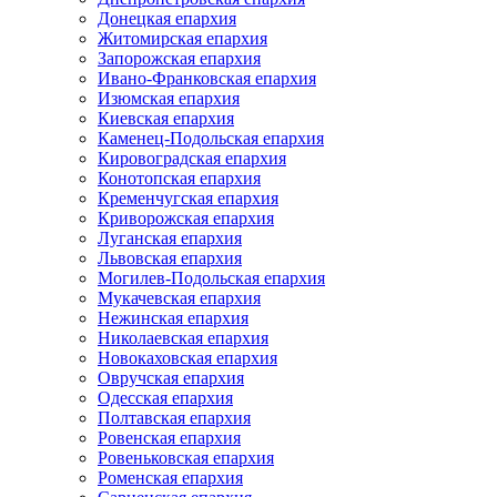
Донецкая епархия
Житомирская епархия
Запорожская епархия
Ивано-Франковская епархия
Изюмская епархия
Киевская епархия
Каменец-Подольская епархия
Кировоградская епархия
Конотопская епархия
Кременчугская епархия
Криворожская епархия
Луганская епархия
Львовская епархия
Могилев-Подольская епархия
Мукачевская епархия
Нежинская епархия
Николаевская епархия
Новокаховская епархия
Овручская епархия
Одесская епархия
Полтавская епархия
Ровенская епархия
Ровеньковская епархия
Роменская епархия