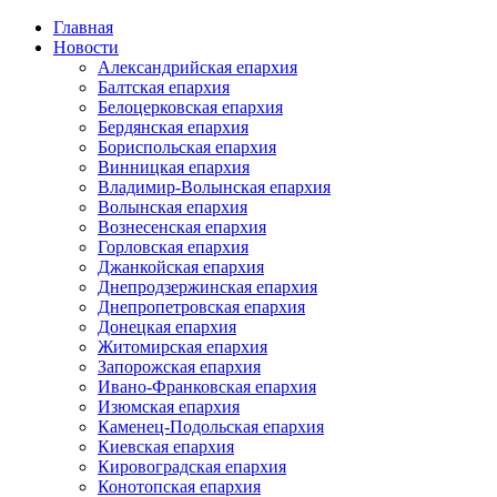
Главная
Новости
Александрийская епархия
Балтская епархия
Белоцерковская епархия
Бердянская епархия
Бориспольская епархия
Винницкая епархия
Владимир-Волынская епархия
Волынская епархия
Вознесенская епархия
Горловская епархия
Джанкойская епархия
Днепродзержинская епархия
Днепропетровская епархия
Донецкая епархия
Житомирская епархия
Запорожская епархия
Ивано-Франковская епархия
Изюмская епархия
Каменец-Подольская епархия
Киевская епархия
Кировоградская епархия
Конотопская епархия