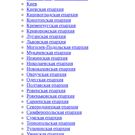
Киев
Киевская епархия
Кировоградская епархия
Конотопская епархия
Кременчугская епархия
Криворожская епархия
Луганская епархия
Львовская епархия
Могилев-Подольская епархия
Мукачевская епархия
Нежинская епархия
Николаевская епархия
Новокаховская епархия
Овручская епархия
Одесская епархия
Полтавская епархия
Ровенская епархия
Ровеньковская епархия
Сарненская епархия
Северодонецкая епархия
Симферопольская епархия
Сумская епархия
Тернопольская епархия
Тульчинская епархия
Уманская епархия