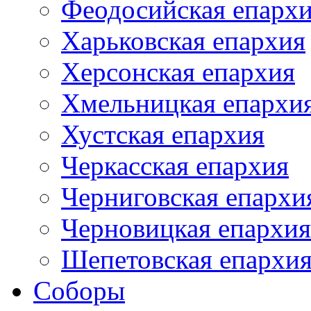
Феодосийская епарх
Харьковская епархия
Херсонская епархия
Хмельницкая епархи
Хустская епархия
Черкасская епархия
Черниговская епархи
Черновицкая епархия
Шепетовская епархи
Соборы