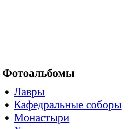
Фотоальбомы
Лавры
Кафедральные соборы
Монастыри