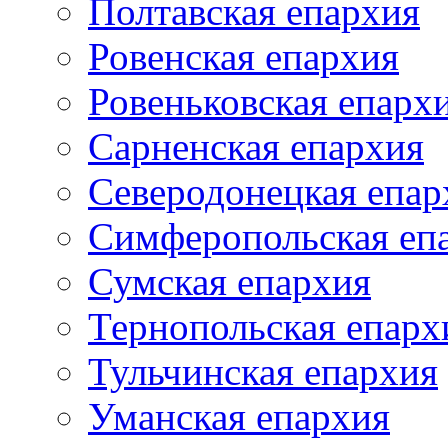
Полтавская епархия
Ровенская епархия
Ровеньковская епарх
Сарненская епархия
Северодонецкая епар
Симферопольская еп
Сумская епархия
Тернопольская епарх
Тульчинская епархия
Уманская епархия