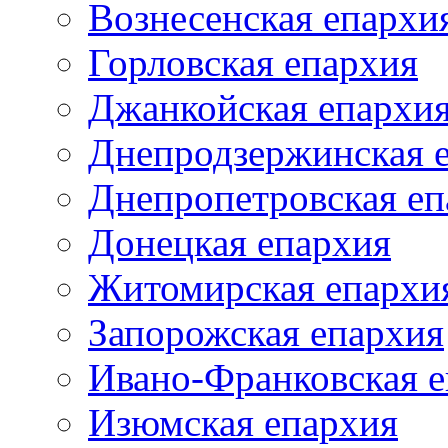
Вознесенская епархи
Горловская епархия
Джанкойская епархи
Днепродзержинская 
Днепропетровская еп
Донецкая епархия
Житомирская епархи
Запорожская епархия
Ивано-Франковская 
Изюмская епархия