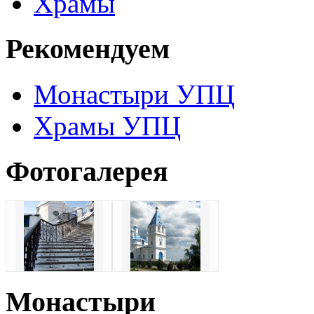
Храмы
Рекомендуем
Монастыри УПЦ
Храмы УПЦ
Фотогалерея
Монастыри