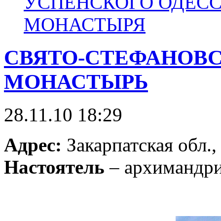
УСПЕНСКОГО ОДЕС
МОНАСТЫРЯ
СВЯТО-СТЕФАНОВ
МОНАСТЫРЬ
28.11.10 18:29
Адрес:
Закарпатская обл.,
Настоятель
– архимандри