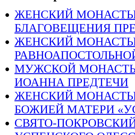
ЖЕНСКИЙ МОНАСТЫР
БЛАГОВЕЩЕНИЯ ПР
ЖЕНСКИЙ МОНАСТЫР
РАВНОАПОСТОЛЬНОЙ
МУЖСКОЙ МОНАСТЫР
ИОАННА ПРЕДТЕЧИ
ЖЕНСКИЙ МОНАСТЫР
БОЖИЕЙ МАТЕРИ «
СВЯТО-ПОКРОВСКИЙ