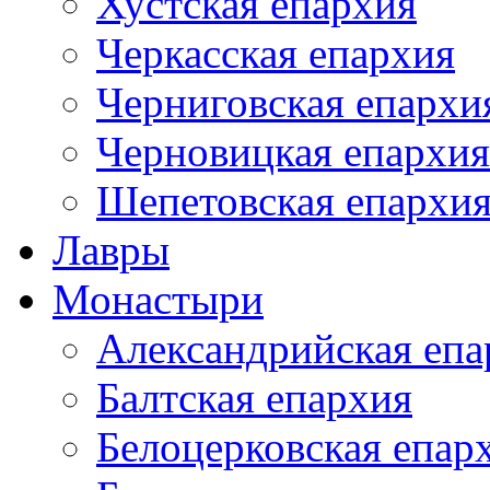
Хустская епархия
Черкасская епархия
Черниговская епархи
Черновицкая епархия
Шепетовская епархи
Лавры
Монастыри
Александрийская епа
Балтская епархия
Белоцерковская епар