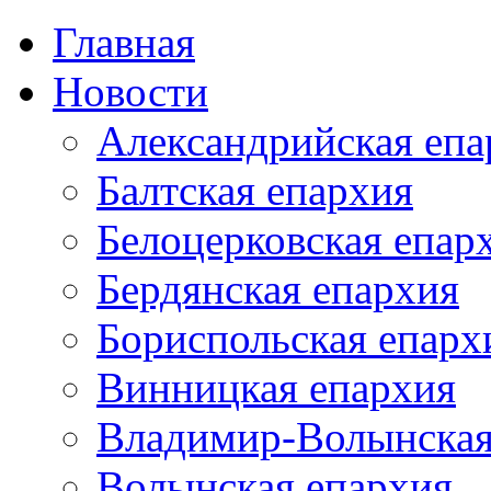
Главная
Новости
Александрийская епа
Балтская епархия
Белоцерковская епар
Бердянская епархия
Бориспольская епарх
Винницкая епархия
Владимир-Волынская
Волынская епархия