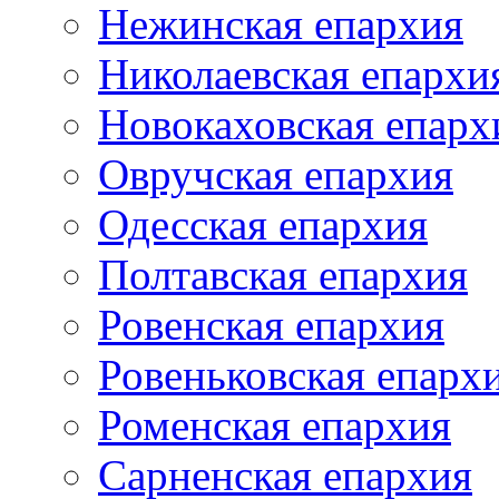
Нежинская епархия
Николаевская епархи
Новокаховская епарх
Овручская епархия
Одесская епархия
Полтавская епархия
Ровенская епархия
Ровеньковская епарх
Роменская епархия
Сарненская епархия