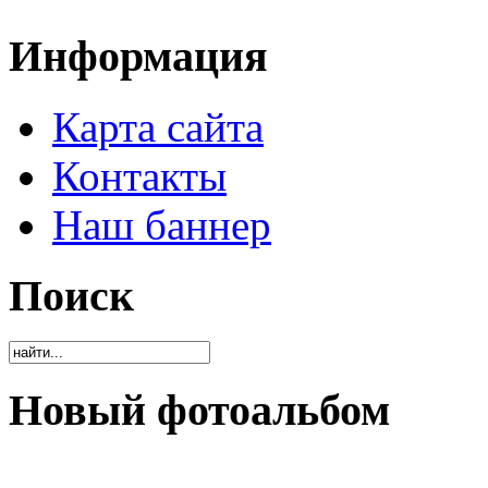
Информация
Карта сайта
Контакты
Наш баннер
Поиск
Новый фотоальбом