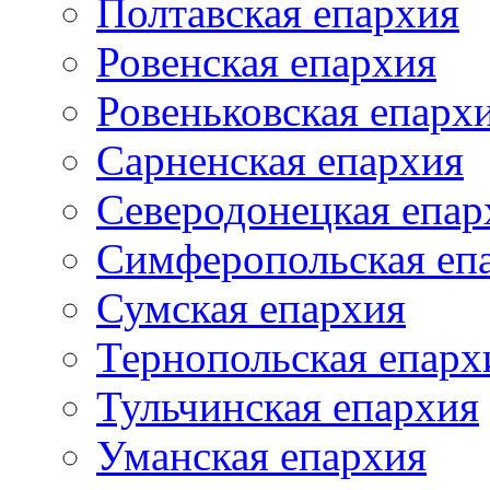
Полтавская епархия
Ровенская епархия
Ровеньковская епарх
Сарненская епархия
Северодонецкая епар
Симферопольская еп
Сумская епархия
Тернопольская епарх
Тульчинская епархия
Уманская епархия