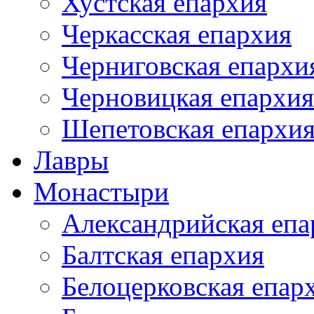
Хустская епархия
Черкасская епархия
Черниговская епархи
Черновицкая епархия
Шепетовская епархи
Лавры
Монастыри
Александрийская епа
Балтская епархия
Белоцерковская епар