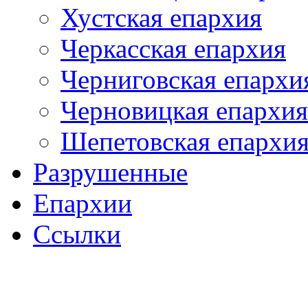
Хустская епархия
Черкасская епархия
Черниговская епархи
Черновицкая епархия
Шепетовская епархи
Разрушенные
Епархии
Ссылки