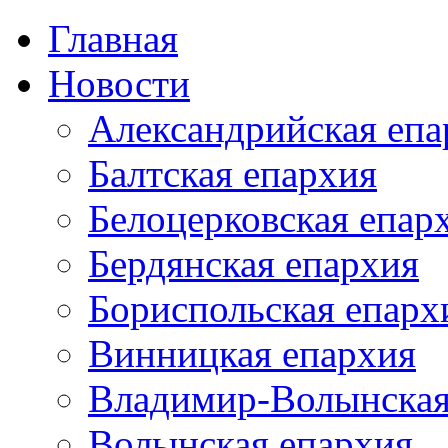
Главная
Новости
Александрийская епа
Балтская епархия
Белоцерковская епар
Бердянская епархия
Бориспольская епарх
Винницкая епархия
Владимир-Волынская
Волынская епархия