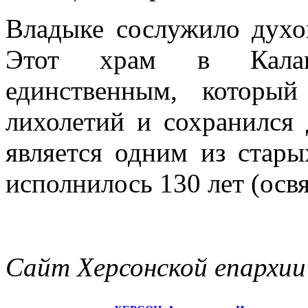
Владыке сослужило духов
Этот храм в Каланч
единственным, которы
лихолетий и сохранился
является одним из стары
исполнилось 130 лет (освя
Сайт Херсонской епархии