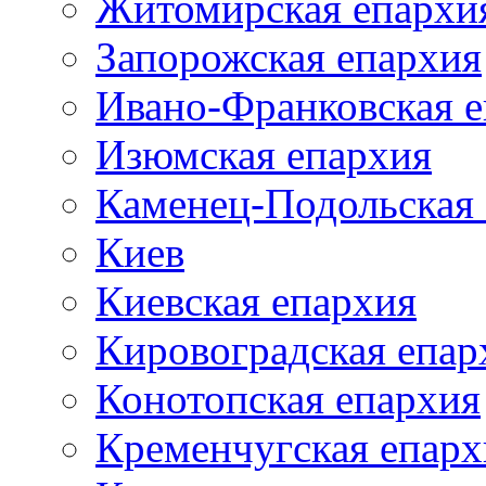
Житомирская епархи
Запорожская епархия
Ивано-Франковская 
Изюмская епархия
Каменец-Подольская
Киев
Киевская епархия
Кировоградская епар
Конотопская епархия
Кременчугская епарх