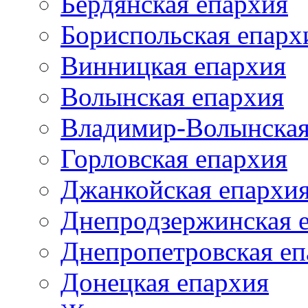
Бердянская епархия
Бориспольская епарх
Винницкая епархия
Волынская епархия
Владимир-Волынская
Горловская епархия
Джанкойская епархи
Днепродзержинская 
Днепропетровская еп
Донецкая епархия