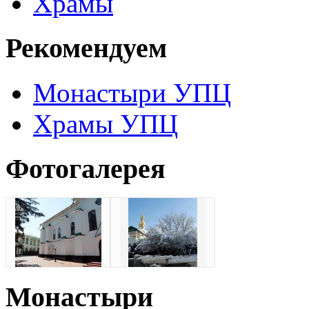
Храмы
Рекомендуем
Монастыри УПЦ
Храмы УПЦ
Фотогалерея
Монастыри