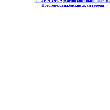
←
ХЕРСОН. Архиепископ Иоанн посети
Крестовоздвиженский храм города