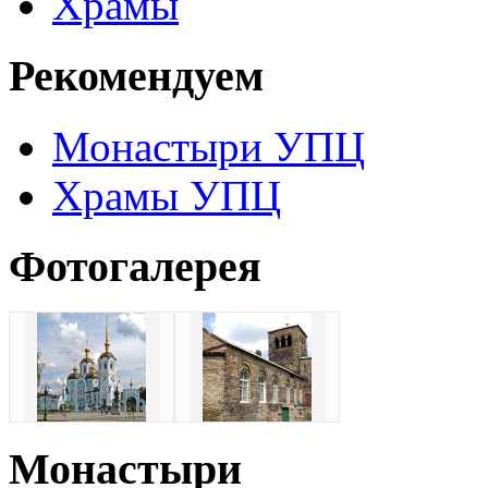
Храмы
Рекомендуем
Монастыри УПЦ
Храмы УПЦ
Фотогалерея
Монастыри