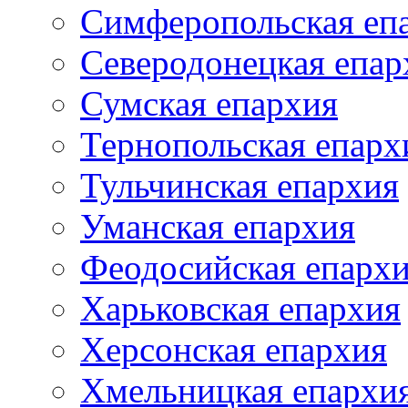
Симферопольская еп
Северодонецкая епар
Сумская епархия
Тернопольская епарх
Тульчинская епархия
Уманская епархия
Феодосийская епарх
Харьковская епархия
Херсонская епархия
Хмельницкая епархи