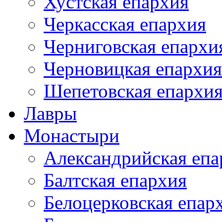
Хустская епархия
Черкасская епархия
Черниговская епархи
Черновицкая епархия
Шепетовская епархи
Лавры
Монастыри
Александрийская епа
Балтская епархия
Белоцерковская епар