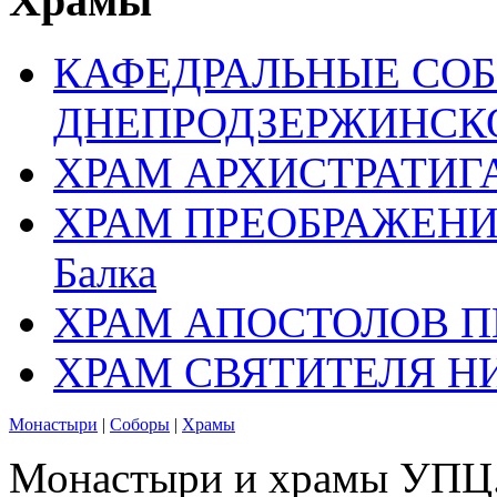
Храмы
КАФЕДРАЛЬНЫЕ СО
ДНЕПРОДЗЕРЖИНСК
ХРАМ АРХИСТРАТИГ
ХРАМ ПРЕОБРАЖЕНИЯ 
Балка
ХРАМ АПОСТОЛОВ П
ХРАМ СВЯТИТЕЛЯ Н
Монастыри
|
Соборы
|
Храмы
Монастыри и храмы УПЦ.