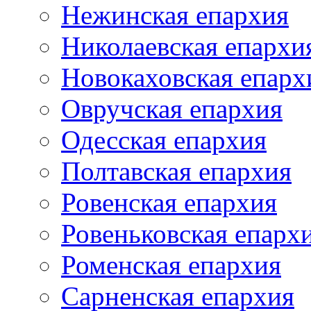
Нежинская епархия
Николаевская епархи
Новокаховская епарх
Овручская епархия
Одесская епархия
Полтавская епархия
Ровенская епархия
Ровеньковская епарх
Роменская епархия
Сарненская епархия