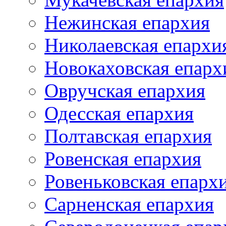
Нежинская епархия
Николаевская епархи
Новокаховская епарх
Овручская епархия
Одесская епархия
Полтавская епархия
Ровенская епархия
Ровеньковская епарх
Сарненская епархия