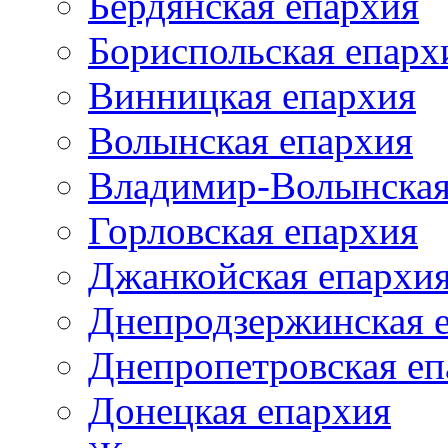
Бердянская епархия
Бориспольская епарх
Винницкая епархия
Волынская епархия
Владимир-Волынская
Горловская епархия
Джанкойская епархи
Днепродзержинская 
Днепропетровская еп
Донецкая епархия