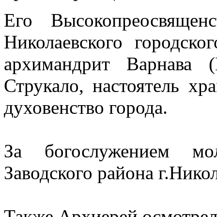
Его Высокопреосвящен
Николаевского городско
архимандрит Варнава 
Струкало, настоятель хр
духовенство города.
За богослужением мол
Заводского района г.Нико
Также Архиерей осмотрел 