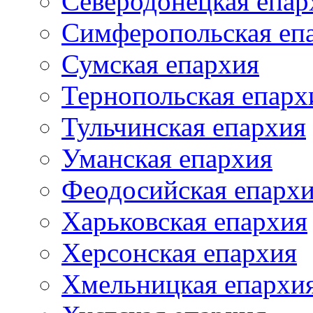
Северодонецкая епар
Симферопольская еп
Сумская епархия
Тернопольская епарх
Тульчинская епархия
Уманская епархия
Феодосийская епарх
Харьковская епархия
Херсонская епархия
Хмельницкая епархи